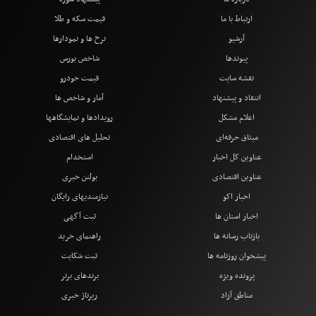
ارتباط با ما
قیمت سکه و طلا
آرشیو
نرخ ها و نمودارها
پیوندها
شاخص بورس
نقشه سایت
قیمت خودرو
انتقاد و پیشنهاد
آمار و شاخص ها
اعلام مشکل
رویدادها و نمایشگاهها
میثاق حرفه‌ای
تحلیل های اقتصادی
عناوین کل اخبار
استخدام
عناوین اقتصادی
بولتن خبری
اخبار اکو
نیازمندیهای رایگان
اخبار استان ها
ثبت آگهی
بازتاب رسانه ها
راهنمای خرید
پیشخوان روزنامه ها
ثبت شکایت
پرونده ویژه
برندهای برتر
مناطق آزاد
رپرتاژ خبری