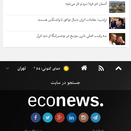
آسمان قم فردا تیره و تار می‌شود
ترامپ: مقامات ایران دنبال توافق با واشنگتن هستند
سه رقیب اصلی بایرن مونیخ در بوندس‌لیگا از دید ابرل
دمای کنونی: 34 °
eco
news
●
درباره ما
پیشنهاد سوژه