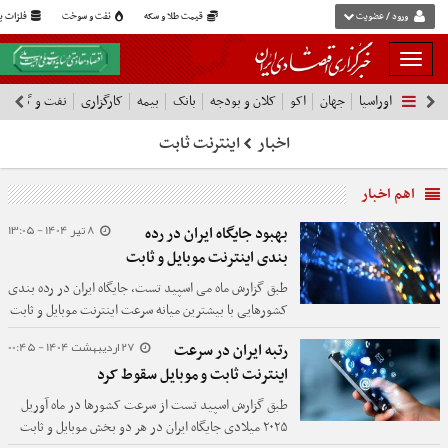
ورود / عضویت
قیمت طلا و سکه
نفت و سوخت
فلزات پا
بار
و
اوراسیا
جهان
اکو
کلان و بودجه
بانک
بیمه
کارگزاری
نفت و گاز
پ
بسته
نمودن
اخبار
اینترنت ثابت
فهرست
اهم اخبار
8 تیر 1404 - 13:05
بهبود جایگاه ایران در رده
بندی اینترنت موبایل و ثابت
طبق گزارش ماه می اسپید تست، جایگاه ایران در رده بندی
کشورهایی با بیشترین میانه سرعت اینترنت موبایل و ثابت
به ترتیب دو و سه پله صعود کرده است.
27 اردیبهشت 1404 - 00:45
رتبه ایران در سرعت
اینترنت ثابت و موبایل سقوط کرد
طبق گزارش اسپید تست از سرعت کشورها در ماه آوریل
۲۰۲۵ میلادی جایگاه ایران در هر دو بخش موبایل و ثابت