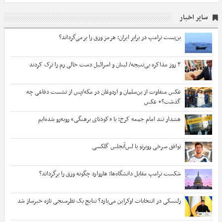
سایر اخبار
بن‌بست ترامپ در برابر ایران؛ هرمز ورق را برمی‌گرداند؟
۳ روز مذاکره بی‌نتیجه/ لبنان و اسرائیل دست خالی رم را ترک کردند
عکس متفاوت از بن‌سلمان و اردوغان در مکه/پس از نشست دفاعی چه
گذشت؟+ عکس
هشدار تند امام جمعه کرج: با «کودتای برهنگی» روبه‌رو شده‌ایم
توافق سرخی روبرتو با لس‌آنجلس گلکسی
شکست ترامپ مقابل دانشگاه‌ها؛ هاروارد چگونه ورق را برگرداند؟
زلنسکی در انتخابات اوکراین می‌بازد؟ نتایج یک نظرسنجی تازه خبرساز شد