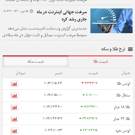
به ماه قبل یک پله رشد کرده است.
5 تیر 1400 - 08:32
سرعت جهانی اینترنت در ماه
جاری رشد کرد
جدیدترین گزارش وب سایت اسپیدتست نشان می‌دهد
متوسط سرعت اینترنت موبایل و ثابت جهان در ماه میلادی
جاری رشد کرده و جایگاه ایران در رده‌بندی سرعت
اینترنت ثابت ۴ پله صعود کرده است.
نرخ طلا و سکه
قیمت طلا
قیمت سکه
عنوان
قیمت
تغییر
نمودار
5.64 (0.13%)
4343.7
اونس طلا
150,000 (0.19%)
80700000
مثقال طلا
34,600 (0.19%)
18629700
طلا ۱۸ عیار
46,132 (0.19%)
24839107
طلا ۲۴ عیار
0.23 (0.36%)
63.7425
اونس نقره