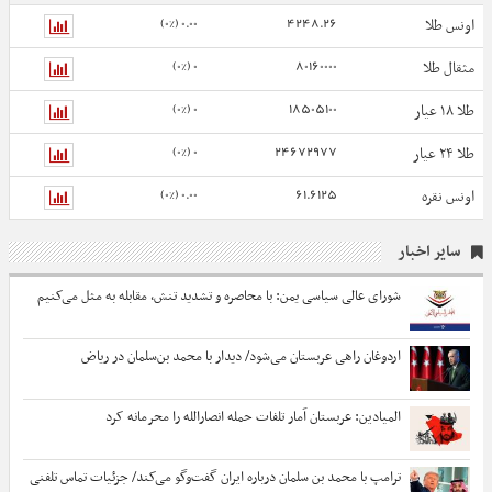
0.00 (0%)
4248.26
اونس طلا
0 (0%)
80160000
مثقال طلا
0 (0%)
18505100
طلا ۱۸ عیار
0 (0%)
24672977
طلا ۲۴ عیار
0.00 (0%)
61.6125
اونس نقره
سایر اخبار
شورای عالی سیاسی یمن: با محاصره و تشدید تنش، مقابله به مثل می‌کنیم
اردوغان راهی عربستان می‌شود/ دیدار با محمد بن‌سلمان در ریاض
المیادین: عربستان آمار تلفات حمله انصارالله را محرمانه کرد
ترامپ با محمد بن سلمان درباره ایران گفت‌وگو می‌کند/ جزئیات تماس تلفنی