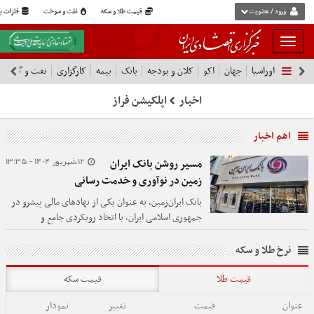
ورود / عضویت
قیمت طلا و سکه
نفت و سوخت
فلزات پا
بار
و
اوراسیا
جهان
اکو
کلان و بودجه
بانک
بیمه
کارگزاری
نفت و گاز
پ
بسته
نمودن
اخبار
اپلکیشن فراز
فهرست
اهم اخبار
12 شهریور 1404 - 13:35
مسیر روشن بانک ایران‌
زمین در نوآوری و خدمت رسانی
بانک ایران‌زمین، به عنوان یکی از نهادهای مالی پیشرو در
جمهوری اسلامی ایران، با اتخاذ رویکردی جامع و
چندوجهی، مسیری روشن را در راستای نوآوری، توسعه
پایدار و خدمت‌رسانی بی‌وقفه به آحاد جامعه ترسیم نموده
نرخ طلا و سکه
است.
قیمت طلا
قیمت سکه
عنوان
قیمت
تغییر
نمودار