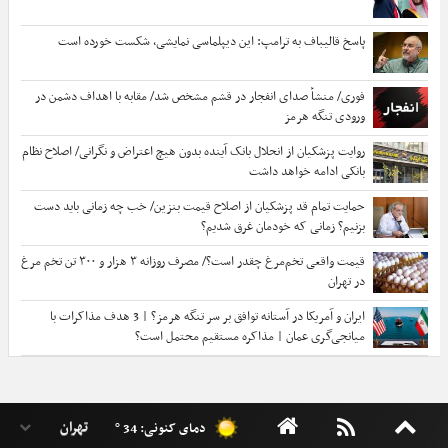
پاسخ قالیباف به ترامپ: این دیپلماسی نمایشی، شکست خورده است
فوری/ منشأ صدای انفجار در قشم مشخص شد/ مقابه با اهداف دشمن در
ورودی تنگه هرمز
روایت پزشکیان از انحلال بانک آینده بدون هیچ اعتراض و نگرانی/ اصلاح نظام
بانکی ادامه خواهد داشت
حمایت تمام قد پزشکیان از اصلاح قیمت بنزین/ خب چه زمانی باید دست
بزنیم؟ زمانی که خودمان غرق شدیم؟
قیمت واقعی تخم‌مرغ چقدر است؟/ مصرف روزانه ۳ هزار و ۳۰۰ تن تخم مرغ
در تهران
ایران و آمریکا در آستانه توافق بر سر تنگه هرمز؟ | 3 هدف مذاکرات با
میانجی‌گری عمان | مذاکره مستقیم محتمل است؟
دمای کنونی: 34 °