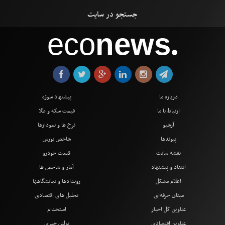
eco
news
●
درباره ما
پیشنهاد سوژه
ارتباط با ما
قیمت سکه و طلا
آرشیو
نرخ ها و نمودارها
پیوندها
شاخص بورس
نقشه سایت
قیمت خودرو
انتقاد و پیشنهاد
آمار و شاخص ها
اعلام مشکل
رویدادها و نمایشگاهها
میثاق حرفه‌ای
تحلیل های اقتصادی
عناوین کل اخبار
استخدام
عناوین اقتصادی
بولتن خبری