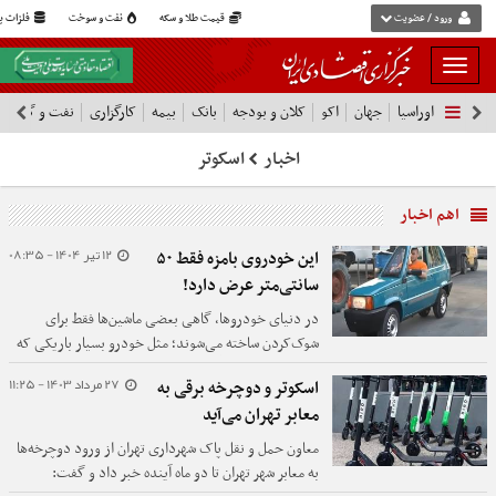
ورود / عضویت
قیمت طلا و سکه
نفت و سوخت
فلزات پا
بار
و
اوراسیا
جهان
اکو
کلان و بودجه
بانک
بیمه
کارگزاری
نفت و گاز
پ
بسته
نمودن
اخبار
اسکوتر
فهرست
اهم اخبار
12 تیر 1404 - 08:35
این خودروی بامزه فقط ۵۰
سانتی‌متر عرض دارد!
در دنیای خودروها، گاهی بعضی ماشین‌ها فقط برای
شوک‌کردن ساخته می‌شوند؛ مثل خودرو بسیار باریکی که
باور نمی‌کنید واقعاً حرکت می‌کند.
27 مرداد 1403 - 11:25
اسکوتر و دوچرخه برقی به
معابر تهران می‌آید
معاون حمل و نقل پاک شهرداری تهران از ورود دوچرخه‌ها
به معابر شهر تهران تا دو ماه آینده خبر داد و گفت: