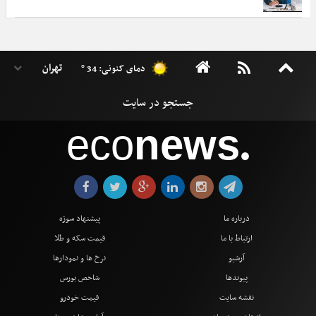
دمای کنونی: 34 °
eco
news
●
درباره ما
پیشنهاد سوژه
ارتباط با ما
قیمت سکه و طلا
آرشیو
نرخ ها و نمودارها
پیوندها
شاخص بورس
نقشه سایت
قیمت خودرو