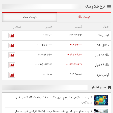
استفاده از اسکوتر و دوچرخه برقی در دستور کار قرار دارد
که تا پایان سال مناقصه آن برگزار می‌شود.
نرخ طلا و سکه
قیمت طلا
قیمت سکه
عنوان
قیمت
تغییر
نمودار
0.00 (0%)
4343.43
اونس طلا
70,000 (0.09%)
81220000
مثقال طلا
16,100 (0.09%)
18749800
طلا ۱۸ عیار
21,467 (0.09%)
24999237
طلا ۲۴ عیار
0.00 (0%)
63.5805
اونس نقره
سایر اخبار
قیمت بیت‌کوین و اتریوم امروز یکشنبه ۱۸ مرداد ۱۴۰۵/ کاهش قیمت
بیت‌کوین
قیمت دینار عراق امروز یکشنبه ۱۸ مرداد 1405/ افزایش قیمت دینار