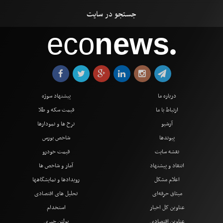
eco
news
●
درباره ما
پیشنهاد سوژه
ارتباط با ما
قیمت سکه و طلا
آرشیو
نرخ ها و نمودارها
پیوندها
شاخص بورس
نقشه سایت
قیمت خودرو
انتقاد و پیشنهاد
آمار و شاخص ها
اعلام مشکل
رویدادها و نمایشگاهها
میثاق حرفه‌ای
تحلیل های اقتصادی
عناوین کل اخبار
استخدام
عناوین اقتصادی
بولتن خبری