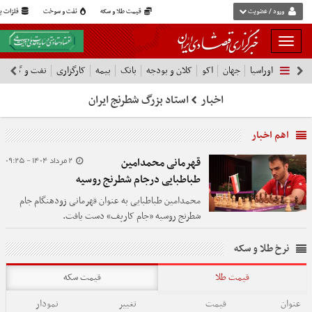
ورود / عضویت
قیمت طلا و سکه
نفت و سوخت
فلزات پا
بار
و
اوراسیا
جهان
اکو
کلان و بودجه
بانک
بیمه
کارگزاری
نفت و گاز
پ
بسته
نمودن
اخبار
استاد بزرگ شطرنج ایران
فهرست
اهم اخبار
2 مرداد 1404 - 09:25
قهرمانی محمدامین
طباطبایی درجام شطرنج روسیه
محمدامین طباطبایی به عنوان قهرمانی زودهنگام جام
شطرنج روسیه «جام کارپف» دست یافت.
نرخ طلا و سکه
قیمت طلا
قیمت سکه
عنوان
قیمت
تغییر
نمودار