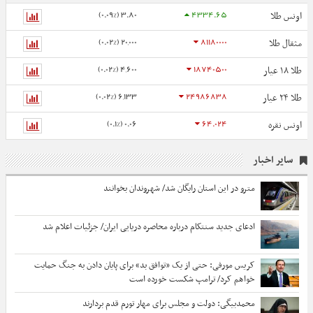
3.80 (0.09%)
4334.65
اونس طلا
20,000 (0.02%)
81180000
مثقال طلا
4,600 (0.02%)
18740500
طلا ۱۸ عیار
6,133 (0.02%)
24986838
طلا ۲۴ عیار
0.06 (0.1%)
64.024
اونس نقره
سایر اخبار
مترو در این استان رایگان شد/ شهروندان بخوانند
ادعای جدید سنتکام درباره محاصره دریایی ایران/ جزئیات اعلام شد
کریس مورفی: حتی از یک «توافق بد» برای پایان دادن به جنگ حمایت
خواهم کرد/ ترامپ شکست خورده است
محمدبیگی: دولت و مجلس برای مهار تورم قدم بردارند