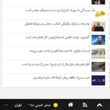
رسیدگی به مهریه خارج از نوبت در دستورکار مجلس است
توضیحات نیکزاد چگونگی فعالیت مجلس در شرایط اضطرار
گودرزی: فرایند قانونی استیضاح وزیر کار انجام شده است
لبنیات؛ بازاری که قیمت‌ها قانون را راحت دور می‌زنند
آغاز بارش‌های فرانرمال از این تاریخ / سوپر ال‌نینو در راه است
نامه مشترک AFC، یوفا و کونکاکاف علیه اینفانتینو
دمای کنونی: 34 °