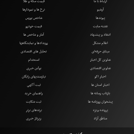
ارتباط با ما
قیمت سکه و طلا
آرشیو
نرخ ها و نمودارها
پیوندها
شاخص بورس
نقشه سایت
قیمت خودرو
انتقاد و پیشنهاد
آمار و شاخص ها
اعلام مشکل
رویدادها و نمایشگاهها
میثاق حرفه‌ای
تحلیل های اقتصادی
عناوین کل اخبار
استخدام
عناوین اقتصادی
بولتن خبری
اخبار اکو
نیازمندیهای رایگان
اخبار استان ها
ثبت آگهی
بازتاب رسانه ها
راهنمای خرید
پیشخوان روزنامه ها
ثبت شکایت
پرونده ویژه
برندهای برتر
مناطق آزاد
رپرتاژ خبری