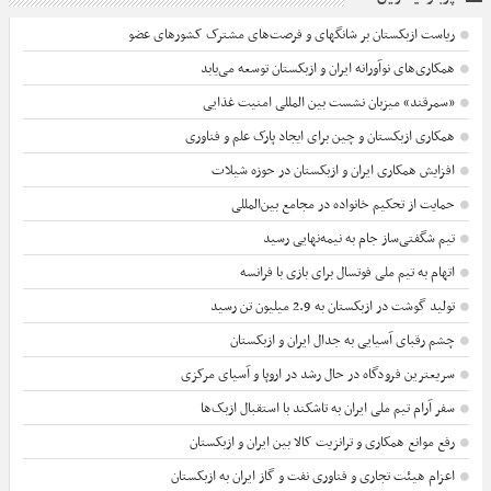
ریاست ازبکستان بر شانگهای و فرصت‌های مشترک کشورهای عضو
همکاری‌های نوآورانه ایران و ازبکستان توسعه می‌یابد
«سمرقند» میزبان نشست بین المللی امنیت غذایی
همکاری ازبکستان و چین برای ایجاد پارک علم و فناوری
افزایش همکاری ایران و ازبکستان در حوزه شیلات
حمایت از تحکیم خانواده در مجامع بین‌المللی
تیم شگفتی‌ساز جام به نیمه‌نهایی رسید
اتهام به تیم ملی فوتسال برای بازی با فرانسه
تولید گوشت در ازبکستان به 2.9 میلیون تن رسید
چشم رقبای آسیایی به جدال ایران و ازبکستان
سریعترین فرودگاه در حال رشد در اروپا و آسیای مرکزی
سفر آرام تیم ملی ایران به تاشکند با استقبال ازبک‌ها
رفع موانع همکاری و ترانزیت کالا بین ایران و ازبکستان
اعزام هیئت تجاری و فناوری نفت و گاز ایران به ازبکستان