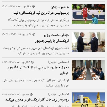
فناور ایرانی فعال در حوزه نفت، گاز و انرژی به تاشکند
30 اردیبهشت 1404 - 18:06
حضور بازیکن
اعزام شدند.
پرسپولیس در تمرین تیم ازبکستانی+فیلم
وینگر ازبکستانی تیم فوتبال پرسپولیس برای آماده نگه
داشتن بدن خود در تمرین تیم لوکوموتیو حاضر شد.
22 اردیبهشت 1404 - 15:17
دیدار نخست وزیر
ازبکستان با رئیس‌جمهور
نخست وزیر ازبکستان ظهر امروز با حضور در نهاد ریاست
جمهوری با رئیس‌جمهور کشورمان دیدار کرد.
13 اردیبهشت 1404 - 10:13
اختصاصی اکونیوز|
تحول حمل و نقل ریلی در ازبکستان با فناوری
کره‌ای
ازبکستان با همکاری کره جنوبی، سیستم حمل و نقل ریلی
خود را مدرن میکند.
10 اردیبهشت 1404 - 12:21
اختصاصی اکونیوز|
روسیه زیرساخت گاز ازبکستان را مدرن می‌کند
شرکت‌های روسی در حال همکاری با ازبکستان برای