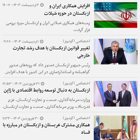
زمین‌شناسی و معدن را بررسی کردند
2 اردیبهشت 1404 - 16:07
افزایش همکاری ایران و
ازبکستان در حوزه شیلات
زمینه‌های همکاری شیلاتی ایران و ازبکستان مورد بررسی
قرار گرفت.
1 اردیبهشت 1404 - 09:28
اختصاصی اکونیوز|
تغییر قوانین ازبکستان با هدف رشد تجارت
خارجی
رئیس جمهور ازبکستان دستور داد که رویه‌های صدور
گواهینامه و استانداردسازی در این کشور با هدف افزایش
صادرات ساده سازی شوند.
31 فروردین 1404 - 12:53
اختصاصی اکونیوز|
ازبکستان به دنبال توسعه روابط اقتصادی با ژاپن
وزارت سرمایه‌گذاری، صنعت و تجارت ازبکستان، عزیز
قدرت‌اف، وزیر سرمایه‌گذاری، صنعت و تجارت ازبکستان،
با هیئت ژاپنی به ریاست گن ناکاگاوا، شهردار نارا، دیدار و
30 فروردین 1404 - 11:34
اختصاصی اکونیوز|
درباره گسترش همکاری‌های دوجانبه در چندین بخش
همکاری مشترک عربستان و ازبکستان در مبارزه با
کلیدی گفتگو کرد.
فساد