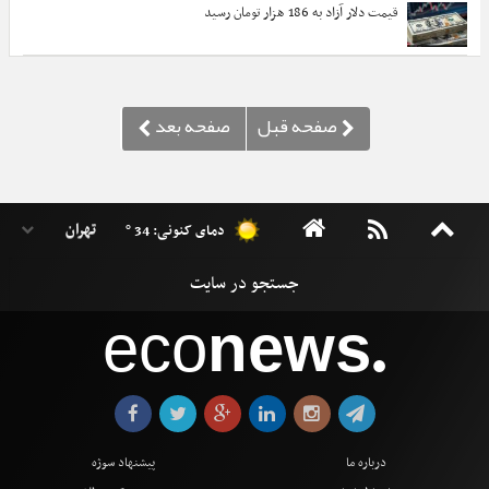
قیمت دلار آزاد به 186 هزار تومان رسید
دمای کنونی: 34 °
eco
news
●
درباره ما
پیشنهاد سوژه