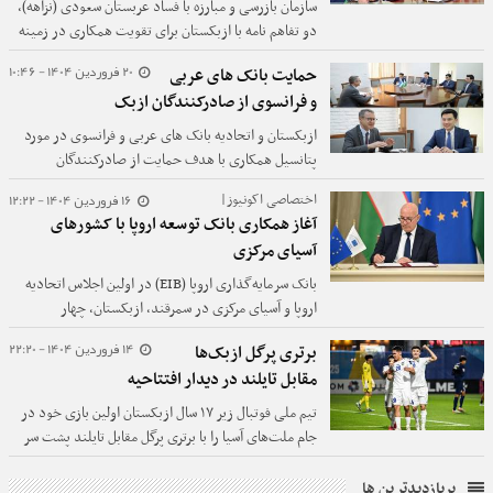
سازمان بازرسی و مبارزه با فساد عربستان سعودی (نزاهه)،
دو تفاهم نامه با ازبکستان برای تقویت همکاری در زمینه
پیشگیری و مبارزه با فساد امضا کرد.
20 فروردین 1404 - 10:46
حمایت بانک های عربی
و فرانسوی از صادرکنندگان ازبک
ازبکستان و اتحادیه بانک های عربی و فرانسوی در مورد
پتانسیل همکاری با هدف حمایت از صادرکنندگان
ازبکستان گفتگو کردند.
16 فروردین 1404 - 12:22
اختصاصی اکونیوز|
آغاز همکاری بانک توسعه اروپا با کشورهای
آسیای مرکزی
بانک سرمایه‌گذاری اروپا (EIB) در اولین اجلاس اتحادیه
اروپا و آسیای مرکزی در سمرقند، ازبکستان، چهار
یادداشت تفاهم با کشورهای این منطقه امضا کرد.
14 فروردین 1404 - 22:20
برتری پرگل‌ ازبک‌ها
مقابل تایلند در دیدار افتتاحیه
تیم ملی فوتبال زیر ۱۷ سال ازبکستان اولین بازی خود در
جام ملت‌های آسیا را با برتری پرگل مقابل تایلند پشت سر
گذاشت.
پربازدیدترین ها