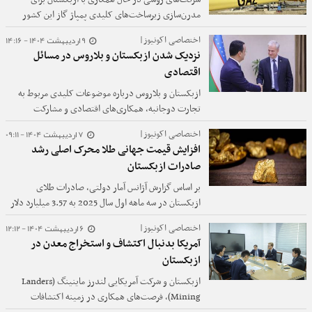
مدرن‌سازی زیرساخت‌های کلیدی پمپاژ گاز این کشور
هستند که هدف آن افزایش ظرفیت انتقال و کارایی شبکه
9 اردیبهشت 1404 - 14:16
اختصاصی اکونیوز|
گاز است.
نزدیک شدن ازبکستان و بلاروس در مسائل
اقتصادی
ازبکستان و بلاروس درباره موضوعات کلیدی مربوط به
تجارت دوجانبه، همکاری‌های اقتصادی و مشارکت
سرمایه‌گذاری بحث و گفتگو کردند.
7 اردیبهشت 1404 - 09:11
اختصاصی اکونیوز|
افزایش قیمت جهانی طلا محرک اصلی رشد
صادرات ازبکستان
بر اساس گزارش آژانس آمار دولتی، صادرات طلای
ازبکستان در سه ماهه اول سال 2025 به 3.57 میلیارد دلار
افزایش یافته است و این فلز گرانبها 44 درصد از کل درآمد
6 اردیبهشت 1404 - 12:12
اختصاصی اکونیوز|
صادراتی این کشور آسیای میانه را تشکیل می‌دهد.
آمریکا بدنبال اکتشاف و استخراج معدن در
ازبکستان
ازبکستان و شرکت آمریکایی لندرز ماینینگ (Landers
Mining)، فرصت‌های همکاری در زمینه اکتشافات