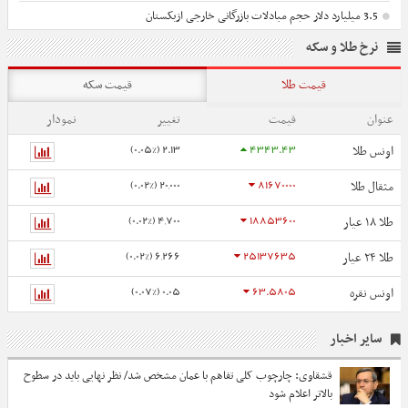
3.5 میلیارد دلار حجم مبادلات بازرگانی خارجی ازبکستان
نرخ طلا و سکه
قیمت طلا
قیمت سکه
عنوان
قیمت
تغییر
نمودار
2.13 (0.05%)
4343.43
اونس طلا
20,000 (0.02%)
81670000
مثقال طلا
4,700 (0.02%)
18853600
طلا ۱۸ عیار
6,266 (0.02%)
25137635
طلا ۲۴ عیار
0.05 (0.07%)
63.5805
اونس نقره
سایر اخبار
قشقاوی: چارچوب کلی تفاهم با عمان مشخص شد/ نظر نهایی باید در سطوح
بالاتر اعلام شود