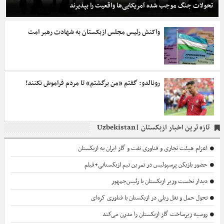
تحولات جنگ موجب شده آمریکایی‌ها واقعیت‌ را بپذیرند
واکنش رئیس مجلس ازبکستان به شهادت رهبر امت
رونالدو: گفتم «من برگشتم» تا مردم فراموش نکنند!
تازه ترین اخبار
ازبکستان |Uzbekistan
اعزام هیئت تجاری و فناوری نفت و گاز ایران به ازبکستان
حضور بازیکن پرسپولیس در تمرین تیم ازبکستانی+فیلم
دیدار نخست وزیر ازبکستان با رئیس‌جمهور
تحول حمل و نقل ریلی در ازبکستان با فناوری کره‌ای
روسیه زیرساخت گاز ازبکستان را مدرن می‌کند