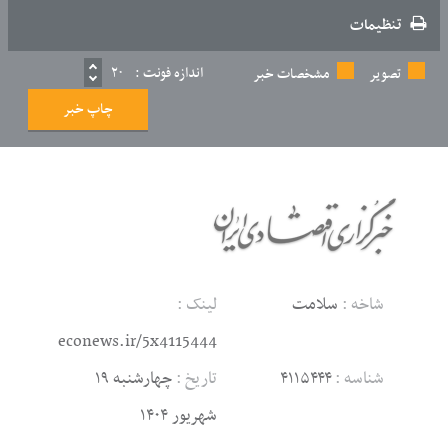
تنظیمات
اندازه فونت :
۲۰
تصویر
مشخصات خبر
چاپ خبر
شاخه :
سلامت
لینک :
econews.ir/5x4115444
شناسه :
۴۱۱۵۴۴۴
تاریخ :
چهارشنبه ۱۹
شهریور ۱۴۰۴