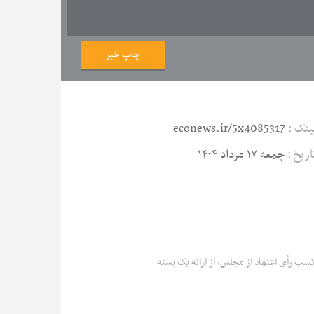
چاپ خبر
ینک :
econews.ir/5x4085317
اریخ :
جمعه ۱۷ مرداد ۱۴۰۴
کسب رأی اعتماد از مجلس، از ارائه یک بسته