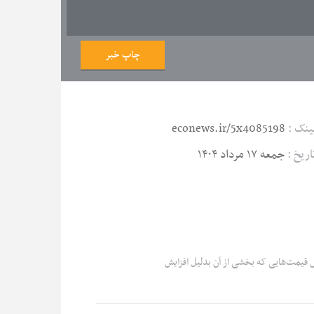
چاپ خبر
ینک :
econews.ir/5x4085198
اریخ :
جمعه ۱۷ مرداد ۱۴۰۴
 قیمت‌هایی که بخشی از آن بدلیل افزایش