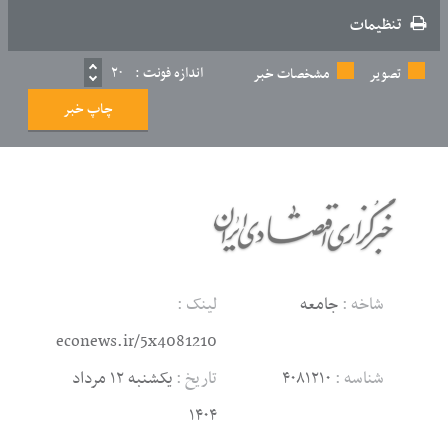
تنظیمات
اندازه فونت :
۲۰
تصویر
مشخصات خبر
چاپ خبر
شاخه :
جامعه
لینک :
econews.ir/5x4081210
شناسه :
۴۰۸۱۲۱۰
تاریخ :
یکشنبه ۱۲ مرداد
۱۴۰۴