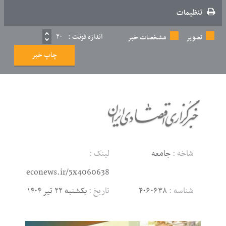
تنظیمات
اندازه فونت :
۲۰
تصویر
مشخصات خبر
چاپ خبر
شاخه :
جامعه
لینک :
econews.ir/5x4060638
شناسه :
۴۰۶۰۶۳۸
تاریخ :
یکشنبه ۲۲ تیر ۱۴۰۴