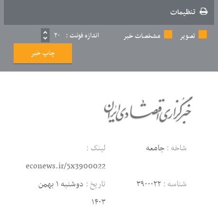
تنظیمات
اندازه فونت :
۲۰
تصویر
مشخصات خبر
چاپ خبر
شاخه :
جامعه
لینک :
econews.ir/5x3900022
شناسه :
۳۹۰۰۰۲۲
تاریخ :
دوشنبه ۱ بهمن
۱۴۰۳