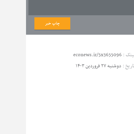
چاپ خبر
ینک :
econews.ir/5x3655096
اریخ :
دوشنبه ۲۷ فروردین ۱۴۰۳