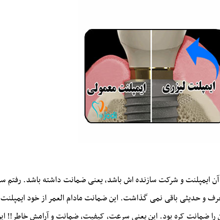
م آن ایمپلنت و شرکت سازنده اش باشد، یعنی ضمانت داشته باشد. رفتم س
رف و حدیثی باقی نمی گذاشت. این ضمانت مادام العمر از خود ایمپلنت م
را ضمانت کره بود. این یعنی سرعت، کیفیت، ضمانت و آرامش خاطر!! این 