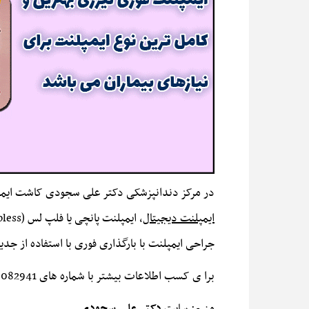
در مرکز دندانپزشکی دکتر علی سجودی کاشت ایمپل
ایمپلنت دیجیتال
جراحی ایمپلنت با بارگذاری فوری با استفاده از جد
برا ی کسب اطلاعات بیشتر با شماره های 88082941 و 86128996 تماس بگیرید.