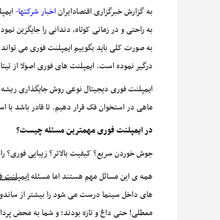
ﺑﻪ ﮔﺰارش ﺧﺒﺮﮔﺰاری اﻗﺘﺼﺎداﯾﺮان
اخبار شرکتها-
ایمپل
به راحتی و در زمانی کوتاه، دندانی را جایگزین نمود
به صورت کلی باید بگوییم ایمپلنت فوری می تواند 
درگیر نموده است. ایمپلنت های فوری اصولا از تیت
ایمپلنت فوری دیجیتال نوعی روش جایگذاری ریشه بر
ماهی در استخوان فک قرار دهیم. تا قادر باشد با 
در ایمپلنت فوری مهمترین مسئله چیست؟
جوش خوردن سریع؟ کیفیت بالاتر؟ زیبایی فوری؟ ر
همه ی این مسائل مهم هستند اما مسئله
ایمپلنت ف
های داخل سینما درست می شود را بیشتر از ساندوی
معطلی! حتی داغ و تازه بودند؛ و شما به محض پرداخ