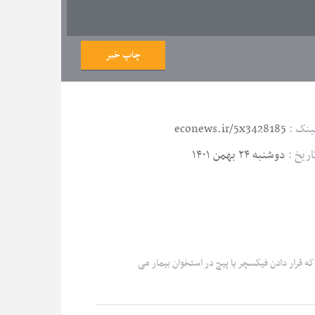
چاپ خبر
ینک :
econews.ir/5x3428185
اریخ :
دوشنبه ۲۴ بهمن ۱۴۰۱
 قرار دادن فیکسچر یا پیچ در استخوان بیمار می