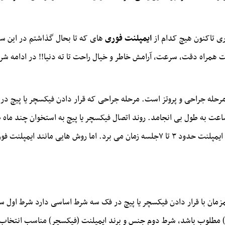
ری تاکنون هیچ کدام از
ایمپلنت فوری
های که تا بحال گذاشتم در این س
یت همراه دقت، سرعت، آرامش خاطر و خیال راحت تا ته دنیا!! در ادامه ش
حله جراحی و پروتز است. مرحله جراحی که قرار دادن فیکسچر یا پیچ در ا
مکن است از 30 دقیقه تا چند ساعت به طول بی انجامد. روند اتصال فیکسچر یا پیچ به استخ
مرحله پروتز آغاز می شود که این کار بسته به تعداد ایمپلنت حدود ۳ تا ۷جلسه زمان می بر
زمان با قرار دادن فیکسچر یا پیچ در فک سه شرط اساسی دارد شرط اول 
) مطلوب باشد، شرط دوم جنس و برند ایمپلنت (فیکسچر) مناسب انتخاب شو