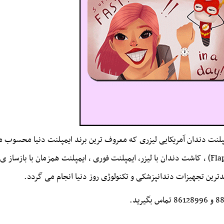
نت دندان آمریکایی لیزری که معروف ترین برند ایمپلنت دنیا محسوب م
، ایمپلنت پانچی یا فلپ لس (Flapless) ، کاشت دندان با لیزر، ایمپلنت فوری ، ایمپلنت همز
یدترین تجهیزات دندانپزشکی و تکنولوژی روز دنیا انجام می گردد.