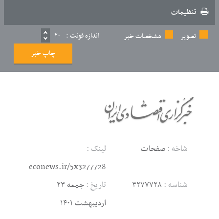
تنظیمات
اندازه فونت :
۲۰
تصویر
مشخصات خبر
چاپ خبر
شاخه :
صفحات
لینک :
econews.ir/5x3277728
شناسه :
۳۲۷۷۷۲۸
تاریخ :
جمعه ۲۳
اردیبهشت ۱۴۰۱