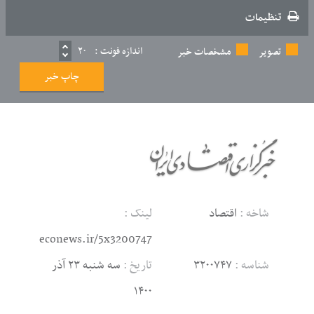
تنظیمات
اندازه فونت :
۲۰
تصویر
مشخصات خبر
چاپ خبر
شاخه :
اقتصاد
لینک :
econews.ir/5x3200747
شناسه :
۳۲۰۰۷۴۷
تاریخ :
سه شنبه ۲۳ آذر
۱۴۰۰