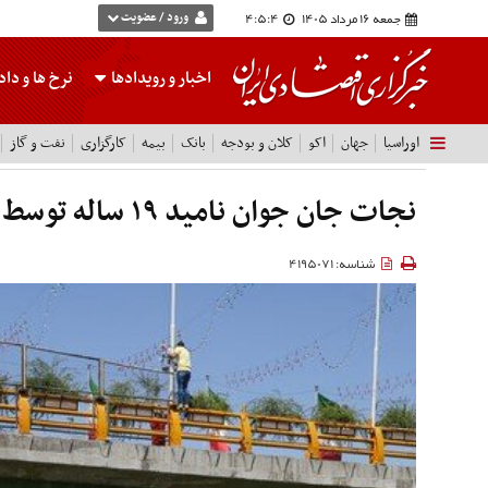
جمعه 16 مرداد 1405
4:5:5
ورود / عضویت
اخبار و رویدادها
نرخ ها
و داده
اوراسیا
جهان
اکو
کلان و بودجه
بانک
بیمه
کارگزاری
نفت و گاز
نجات جان جوان نامید ۱۹ ساله توسط پلیس میامی
شناسه: 4195071