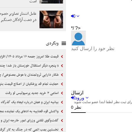
است
عامل انتشار تصاویر خص
در دشت آزادگان دستگیر 
وبگردی
قیمت طلا امروز جمعه ۱۶ مرداد ۱۴۰۵/ افزایش قیمت طلا
3 پنجره دیگر استقلال خوزستان باز شد؛ چند بازیکن تمدید کردند
شکار دارایی ثروتمندان با هوش مصنوعی/ چین در جستجوی صدها میلیارد دلار مالی
حمایت تمام قد پزشکیان از اصلاح قیمت بنزین/ خب چه زمانی باید دست بزنیم؟ زمانی که خودم
اسامی ۳ خرید جدید پرسپولیس لو رفت
بیانیه ایران و عمان درباره ایجاد یک گذرگاه موقت در تنگه هرمز چه زمان م
واکنش قوه قضاییه به ادعای یک نماینده مجلس درباره شهادت شه
گفت‌وگوی تلفنی وزرای امور خارجه ایران و 
نخستین بمب اتمی که در جنگ به کار گرفته شد/ وقتی شهر در دیگ قیر می‌جوشید/ حالا بمب زنده است... و چه حس عجیبی د