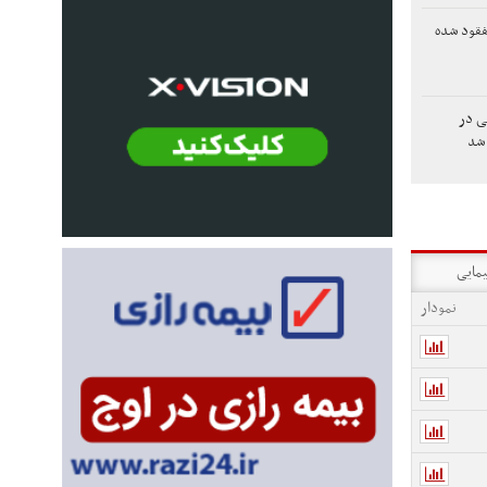
فقود شده
لی در
شد
یمایی
نمودار