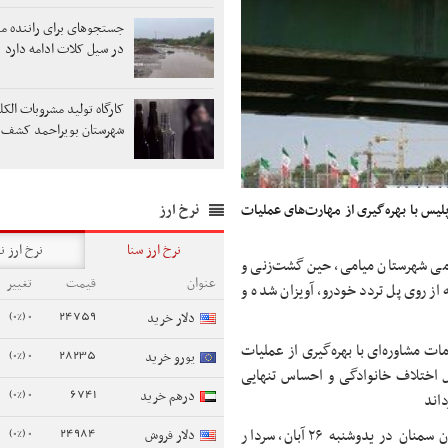
جستجوهای برای راننده م
در سیل کلات ادامه دارد
کارگاه تولید مشروبات الک
شهرستان بویراحمد کشف 
نرخ ارز
یس با بهره‌گیری از مهارت‌های عملیات
نرخ ارز سنا
نرخ ارز ن
ظامی شهرستان میامی، حین گشت‌زنی و
عنوان
قیمت
تغییر
ریت در جاده مشهد - تهران، مشاهده کردند جوانی ۱۹ ساله از روی پل تردد خودرو، آویزان شده و
0 (0%)
24759
دلار خرید
ات مشاوره‌ای با بهره‌گیری از عملیات
0 (0%)
28235
یورو خرید
ل اختلاف خانوادگی و احساس تنهایی
0 (0%)
6741
درهم خرید
اند
0 (0%)
24984
به گزارش ایسنا به نقل از معاونت اجتماعی فرماندهی انتظامی استان سمنان در یدوشنبه ۲۶ آبان، سردار
دلار فروش