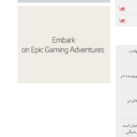
هادت
ورشید» در
دام در
وان امید
 شمالی