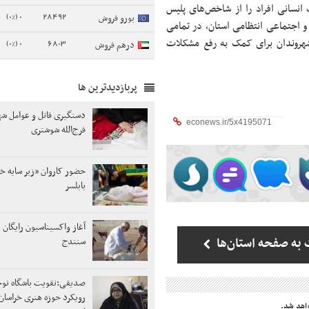
نسانی افراد را از شاخص‌های پلیس
0 (0%)
28492
یورو فروش
و اجتماعی انتظامی استان، در تمامی
 شهروندان برای کمک به رفع مشکلات
0 (0%)
6803
درهم فروش
پربازدیدترین ها
دستگیری قاتل و عوامل ش
فرج‌الله شوشتری
حضور کاروان «زیر سایه خ
بابلسر
آغاز واکسیناسیون رایگان 
به صفحه استان‌ها
سنندج
صدیقی:تقویت باشگاه نوج
رویکرد حوزه هنری خراسان
اهد شد.