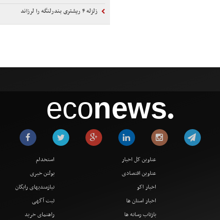
زلزله ۴ ریشتری بندرلنگه را لرزاند
eco
news
●
عناوین کل اخبار
استخدام
عناوین اقتصادی
بولتن خبری
اخبار اکو
نیازمندیهای رایگان
اخبار استان ها
ثبت آگهی
بازتاب رسانه ها
راهنمای خرید