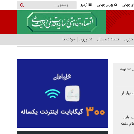
ای جهانی
بورس جهانی
آرشیو
 شهری
اقتصاد دیجیتال
کشاورزی
شرکت ها
 هشترود
صفهان از
لت عامل
ظام سلطه