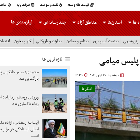
قیمت طلا و سکه
نفت و سوخت
فلزات پایه
کالاه
نیازمندی ها
 ها
استان‌ها
مناطق آزاد
چندرسانه‌ای
پتروشیمی
صنعت آب و برق
صنایع و معادن
تجارت و بازرگانی
کار و تعاون
اقتصاد
تازه ترین ها
محمدی: مسیر جایگزین پل
دوشنبه 26 آبان 1404
12:30
بازگشایی شد
استان‌ها
ورودی روستای زمان‌آباد ا
زباله پاکسازی شد
آیت‌الله رمضانی: اراده م
اصلی ایستادگی در برابر ن
است