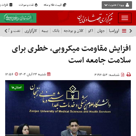
ورود / عضویت
قیمت طلا و سکه
نفت و سوخت
فلزات پا
بار
و
اوراسیا
جهان
اکو
کلان و بودجه
بانک
بیمه
کارگزاری
نفت و گاز
پ
بسته
نمودن
فهرست
افزایش مقاومت میکروبی، خطری برای
سلامت جامعه است
شنبه 24 آبان 1404
12:56
شناسه: 4192054
استان‌ها