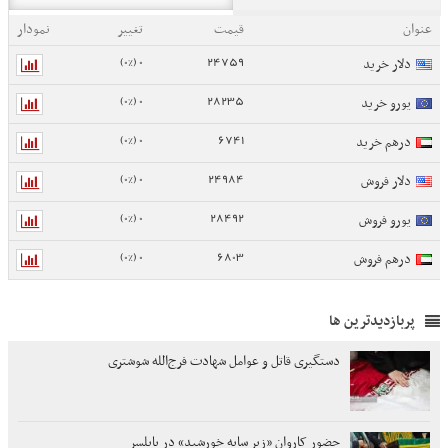
عنوان
قیمت
تغییر
نمودار
0 (0%)
24759
دلار خرید
0 (0%)
28235
یورو خرید
0 (0%)
6741
درهم خرید
0 (0%)
24984
دلار فروش
0 (0%)
28492
یورو فروش
0 (0%)
6803
درهم فروش
پربازدیدترین ها
دستگیری قاتل و عوامل شهادت فرج‌الله شوشتری
حضور کاروان «زیر سایه خورشید» در بابلسر