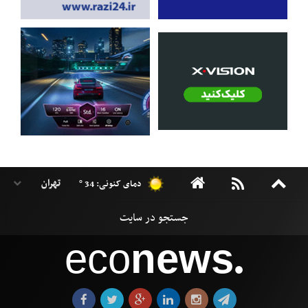
دمای کنونی: 34 °
eco
news
●