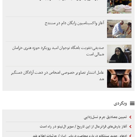
آغاز واکسیناسیون رایگان دام در سنندج
صدیقی:تقویت باشگاه نوجوان امید رویکرد حوزه هنری خراسان
شمالی است
عامل انتشار تصاویر خصوصی اشخاص در دشت آزادگان دستگیر
شد
وبگردی
تعیین مصادیق جرم نسل‌زدایی
آغاز بارش‌های فرانرمال از این تاریخ / سوپر ال‌نینو در راه است
ادعای جدید سنتکام درباره محاصره دریایی ایران/ جزئیات اعلام شد