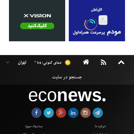
دمای کنونی: 34 °
eco
news
●
درباره ما
پیشنهاد سوژه