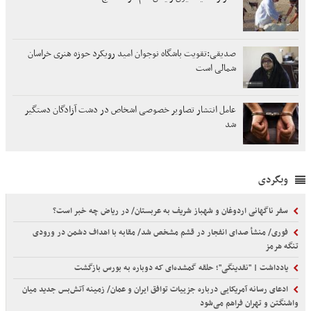
صدیقی:تقویت باشگاه نوجوان امید رویکرد حوزه هنری خراسان
شمالی است
عامل انتشار تصاویر خصوصی اشخاص در دشت آزادگان دستگیر
شد
وبگردی
سفر ناگهانی اردوغان و شهباز شریف به عربستان/ در ریاض چه خبر است؟
فوری/ منشأ صدای انفجار در قشم مشخص شد/ مقابه با اهداف دشمن در ورودی
تنگه هرمز
یادداشت | "نقدینگی"؛ حلقه گمشده‌ای که دوباره به بورس بازگشت
ادعای رسانه آمریکایی درباره جزییات توافق ایران و عمان/ زمینه آتش‌بس جدید میان
واشنگتن و تهران فراهم می‌شود