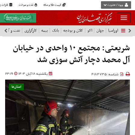
ورود / عضویت
قیمت طلا و سکه
نفت و سوخت
فلزات پا
بار
و
اوراسیا
جهان
اکو
کلان و بودجه
بانک
بیمه
کارگزاری
نفت و گاز
پ
بسته
نمودن
فهرست
شریعتی: مجتمع ۱۰ واحدی در خیابان
آل محمد دچار آتش سوزی شد
یکشنبه 18 آبان 1404
23:19
شناسه: 4184735
استان‌ها