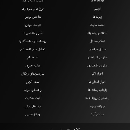
ارتباط با ما
قیمت سکه و طلا
آرشیو
نرخ ها و نمودارها
پیوندها
شاخص بورس
نقشه سایت
قیمت خودرو
انتقاد و پیشنهاد
آمار و شاخص ها
اعلام مشکل
رویدادها و نمایشگاهها
میثاق حرفه‌ای
تحلیل های اقتصادی
عناوین کل اخبار
استخدام
عناوین اقتصادی
بولتن خبری
اخبار اکو
نیازمندیهای رایگان
اخبار استان ها
ثبت آگهی
بازتاب رسانه ها
راهنمای خرید
پیشخوان روزنامه ها
ثبت شکایت
پرونده ویژه
برندهای برتر
مناطق آزاد
رپرتاژ خبری