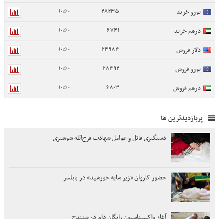
0 (0%)
28235
یورو خرید
0 (0%)
6741
درهم خرید
0 (0%)
24984
دلار فروش
0 (0%)
28492
یورو فروش
0 (0%)
6803
درهم فروش
پربازدیدترین ها
دستگیری قاتل و عوامل شهادت فرج‌الله شوشتری
حضور کاروان «زیر سایه خورشید» در بابلسر
آغاز واکسیناسیون رایگان دام در سنندج