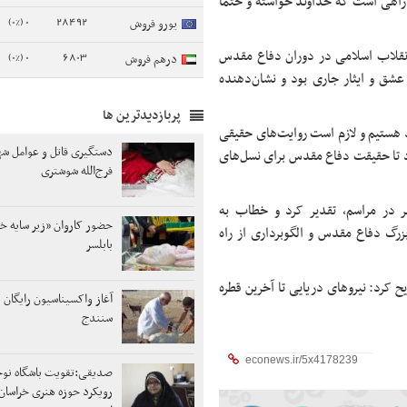
راهی است که خداوند خواسته و حتماً
0 (0%)
28492
یورو فروش
 انقلاب اسلامی در دوران دفاع مقدس
0 (0%)
6803
درهم فروش
شق و ایثار جاری بود و نشان‌دهنده
پربازدیدترین ها
د هستیم و لازم است روایت‌های حقیقی
دستگیری قاتل و عوامل ش
د تا حقیقت دفاع مقدس برای نسل‌های
فرج‌الله شوشتری
ر در مراسم، تقدیر کرد و خطاب به
حضور کاروان «زیر سایه خ
رگ دفاع مقدس و الگوبرداری از راه
بابلسر
ح کرد: نیروهای دریایی تا آخرین قطره
آغاز واکسیناسیون رایگان 
سنندج
صدیقی:تقویت باشگاه نوج
رویکرد حوزه هنری خراسان