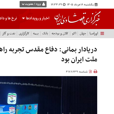
یکشنبه 18 مرداد 1405
12:34:30
ورود / عضویت
اخبار و رویدادها
نرخ ها
و داده
اوراسیا
جهان
اکو
کلان و بودجه
بانک
بیمه
کارگزاری
نفت و گاز
دریادار بمانی: دفاع مقدس تجربه ر
ملت ایران بود
شناسه: 4178239