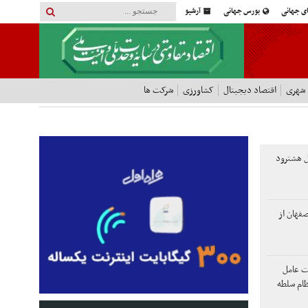
ای جهانی
بورس جهانی
آرشیو
 شهری
اقتصاد دیجیتال
کشاورزی
شرکت ها
 هشترود
صفهان از
لت عامل
ظام سلطه