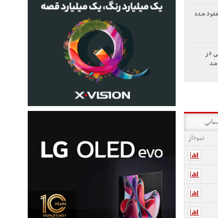
فقود شده
لی در
شد
یمایی
نمودار