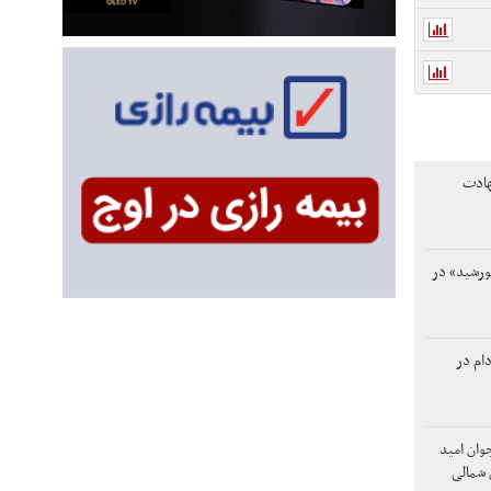
هادت
ورشید» در
دام در
وان امید
 شمالی