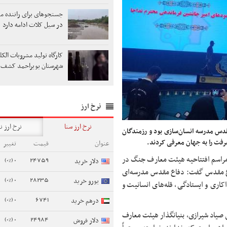
جستجوهای برای راننده م
در سیل کلات ادامه دارد
کارگاه تولید مشروبات الک
شهرستان بویراحمد کشف 
نرخ ارز
نرخ ارز سنا
نرخ ارز ن
دس مدرسه انسان‌سازی بود و رزمندگان
عرفت را به جهان معرفی کردند.
عنوان
قیمت
تغییر
ر مراسم افتتاحیه هیئت معارف جنگ در
0 (0%)
24759
دلار خرید
دفاع مقدس گفت: دفاع مقدس مدرسه‌ای
0 (0%)
28235
یورو خرید
کاری و ایستادگی، قله‌های انسانیت و
0 (0%)
6741
درهم خرید
 صیاد شیرازی، بنیانگذار هیئت معارف
0 (0%)
24984
دلار فروش