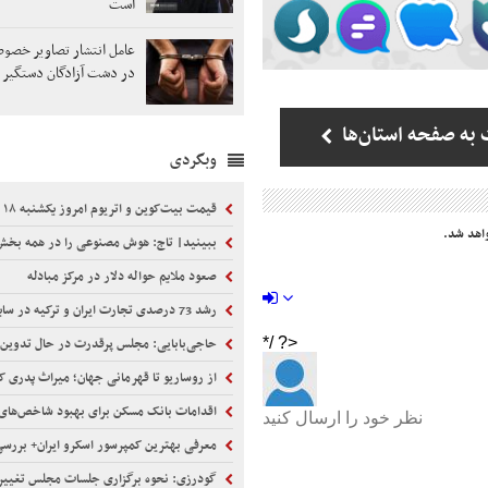
است
عامل انتشار تصاویر خص
در دشت آزادگان دستگیر 
به صفحه استان‌ها
وبگردی
قیمت بیت‌کوین و اتریوم امروز یکشنبه ۱۸ مرداد ۱۴۰۵/ کاهش قیمت بیت‌کوین
اهد شد.
ببینید| تاج: هوش مصنوعی را در همه بخش‌های فوتبال گست
صعود ملایم حواله دلار در مرکز مبادله
رشد 73 درصدی تجارت ایران و ترکیه در سایه محاصره دریایی
حاجی‌بابایی: مجلس پرقدرت در حال تدوین قانون تنگه
از روساریو تا قهرمانی جهان؛ میراث پدری که کنار 
اقدامات بانک مسکن برای بهبود شاخص‌های مالی و تقویت ساخ
معرفی بهترین کمپرسور اسکرو ایران+ بررسی فنی و راه
گودرزی: نحوه برگزاری جلسات مجلس تغییر