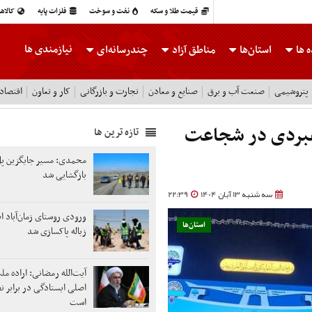
قیمت طلا و سکه
نفت و سوخت
فلزات پایه
کالاه
نیازمندی ها
 ها
استان‌ها
مناطق آزاد
چندرسانه‌ای
پتروشیمی
صنعت آب و برق
صنایع و معادن
تجارت و بازرگانی
کار و تعاون
اقتصاد
اهبردی در شجاعت
تازه ترین ها
محمدی: مسیر جایگزین پل
بازگشایی شد
سه شنبه 13 آبان 1404
22:39
ورودی روستای زمان‌آباد ا
استان‌ها
زباله پاکسازی شد
آیت‌الله رمضانی: اراده م
اصلی ایستادگی در برابر ن
است