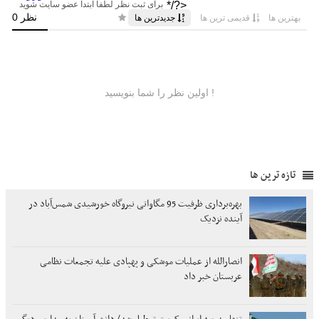
تازه ترین ها
بهره‌برداری ظرفیت 95 مگاواتی نیروگاه خورشیدی شمس‌آباد در
آینده نزدیک
انصارالله از عملیات موشکی و پهپادی علیه تجمعات نظامی
عربستان خبر داد