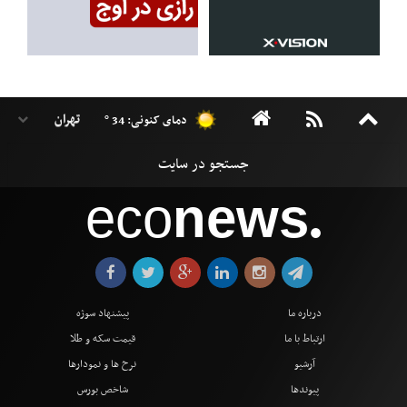
دمای کنونی: 34 °
eco
news
●
درباره ما
پیشنهاد سوژه
ارتباط با ما
قیمت سکه و طلا
آرشیو
نرخ ها و نمودارها
پیوندها
شاخص بورس