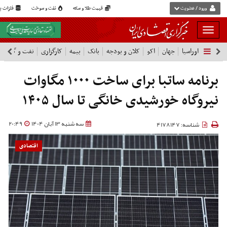
ورود / عضویت
قیمت طلا و سکه
نفت و سوخت
فلزات پا
بار
و
اوراسیا
جهان
اکو
کلان و بودجه
بانک
بیمه
کارگزاری
نفت و گاز
پ
بسته
نمودن
فهرست
برنامه ساتبا برای ساخت ۱۰۰۰ مگاوات
نیروگاه خورشیدی خانگی تا سال ۱۴۰۵
سه شنبه 13 آبان 1404
20:49
شناسه: 4178147
اقتصادی