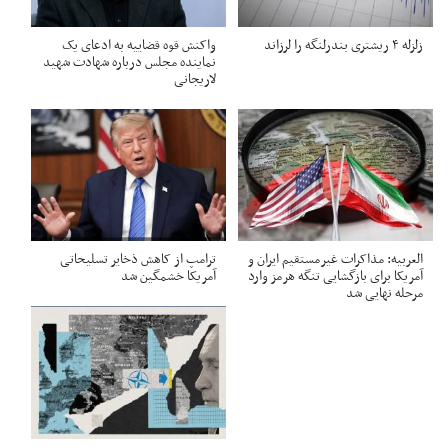
زلزله ۴ ریشتری بندرلنگه را لرزاند
واکنش قوه قضاییه به ادعای یک
نماینده مجلس درباره شهادت شهید
لاریجانی
العربیه: مذاکرات غیرمستقیم ایران و
ترامپ از کاهش ذخایر تسلیحاتی
آمریکا برای بازگشایی تنگه هرمز وارد
آمریکا خشمگین شد
مرحله نهایی شد