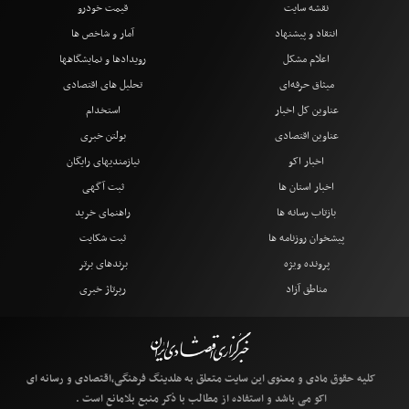
نقشه سایت
قیمت خودرو
انتقاد و پیشنهاد
آمار و شاخص ها
اعلام مشکل
رویدادها و نمایشگاهها
میثاق حرفه‌ای
تحلیل های اقتصادی
عناوین کل اخبار
استخدام
عناوین اقتصادی
بولتن خبری
اخبار اکو
نیازمندیهای رایگان
اخبار استان ها
ثبت آگهی
بازتاب رسانه ها
راهنمای خرید
پیشخوان روزنامه ها
ثبت شکایت
پرونده ویژه
برندهای برتر
مناطق آزاد
رپرتاژ خبری
کلیه حقوق مادی و معنوی این سایت متعلق به هلدینگ فرهنگی،اقتصادی و رسانه ای
اکو می باشد و استفاده از مطالب با ذکر منبع بلامانع است .