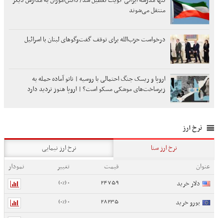
تنها مدرسه ایرانی کویت تعطیل شد/ دانش‌آموزان به مدارس دیگر
منتقل می‌شوند
درخواست حزب‌الله برای توقف گفت‌وگوهای لبنان با اسرائیل
اروپا و ریسک جنگ احتمالی با روسیه | ناتو آماده حمله به
زیرساخت‌های موشکی مسکو است؟ | اروپا هنوز تردید دارد
نرخ ارز
نرخ ارز سنا
نرخ ارز نیمایی
عنوان
قیمت
تغییر
نمودار
0 (0%)
24759
دلار خرید
0 (0%)
28235
یورو خرید