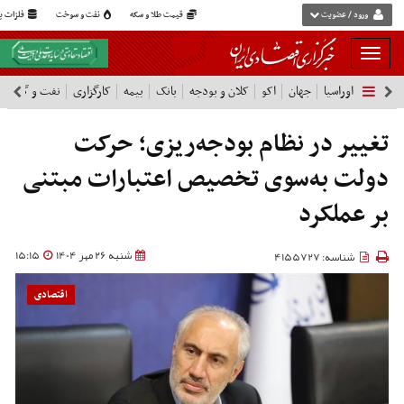
ورود / عضویت
قیمت طلا و سکه
نفت و سوخت
فلزات پا
بار
و
اوراسیا
جهان
اکو
کلان و بودجه
بانک
بیمه
کارگزاری
نفت و گاز
پ
بسته
نمودن
فهرست
تغییر در نظام بودجه‌ریزی؛ حرکت
دولت به‌سوی تخصیص اعتبارات مبتنی
بر عملکرد
شنبه 26 مهر 1404
15:15
شناسه: 4155727
اقتصادی