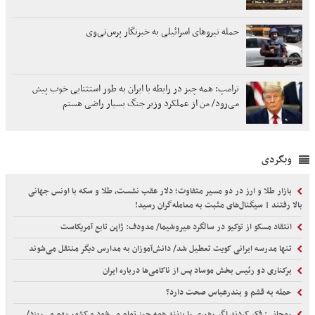
حمله نیروهای اسرائیلی به خبرنگار پرس‌تی‌وی
ترامپ: همه چیز در رابطه با ایران به طور استثنایی خوب پیش
می‌رود/ من از عملکرد وزیر جنگ بسیار راضی هستم
وبگردی
بازار طلا و ارز در دو مسیر متفاوت؛ دلار عقب نشست، طلا و سکه با اونس جهانی
بالا رفتند | سیگنال‌های مثبت به معامله‌گران رسید!
انتقاد مسکو از توکیو در سالگرد هیروشیما/ مدودف: ژاپن تابع آمریکاست
تنها مدرسه ایرانی کویت تعطیل شد/ دانش‌آموزان به مدارس دیگر منتقل می‌شوند
برکناری دو رئیس بخش موساد پس از ناکامی‌ها درباره ایران
حمله به قشم و بندرعباس صحت دارد؟
روحانی: فکر کردند اگر رهبری را بزنند همه چیز تمام می‌شود و کشور بهم می‌ریزد/