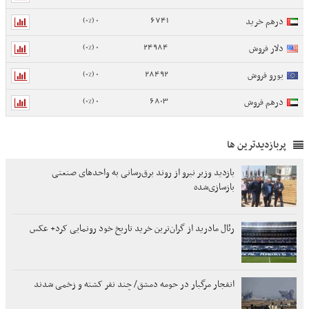
0 (0%)
6741
درهم خرید
0 (0%)
24984
دلار فروش
0 (0%)
28492
یورو فروش
0 (0%)
6803
درهم فروش
پربازدیدترین ها
بازدید وزیر نیرو از روند برق‌رسانی به واحدهای صنعتی
بازسازی‌شده
رئال مادرید از گران‌ترین خرید تاریخ خود رونمایی کرد+ عکس
انفجار مرگبار در حومه دمشق/ چند نفر کشته و زخمی شدند