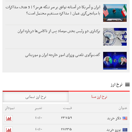
ایران و آمریکا در آستانه توافق بر سر تنگه هرمز؟ | 3 هدف مذاکرات
با میانجی‌گری عمان | مذاکره مستقیم محتمل است؟
برکناری دو رئیس بخش موساد پس از ناکامی‌ها درباره ایران
گفت‌وگوی تلفنی وزرای امور خارجه ایران و موریتانی
نرخ ارز
نرخ ارز سنا
نرخ ارز نیمایی
عنوان
قیمت
تغییر
نمودار
0 (0%)
24759
دلار خرید
0 (0%)
28235
یورو خرید