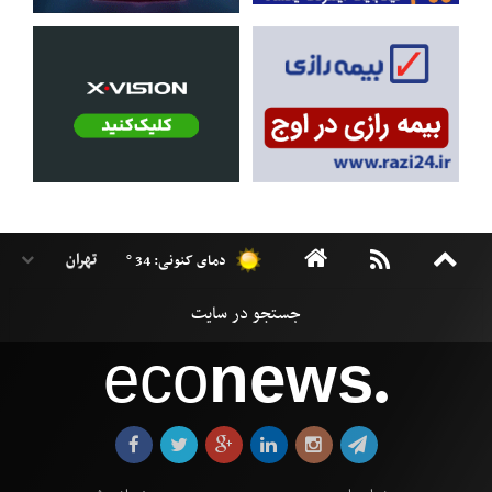
دمای کنونی: 34 °
eco
news
●