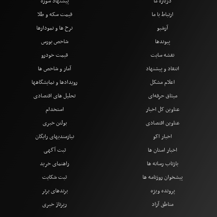
درباره ما
پیشنهاد سوژه
ارتباط با ما
قیمت سکه و طلا
آرشیو
نرخ ها و نمودارها
پیوندها
شاخص بورس
نقشه سایت
قیمت خودرو
انتقاد و پیشنهاد
آمار و شاخص ها
اعلام مشکل
رویدادها و نمایشگاهها
میثاق حرفه‌ای
تحلیل های اقتصادی
عناوین کل اخبار
استخدام
عناوین اقتصادی
بولتن خبری
اخبار اکو
نیازمندیهای رایگان
اخبار استان ها
ثبت آگهی
بازتاب رسانه ها
راهنمای خرید
پیشخوان روزنامه ها
ثبت شکایت
پرونده ویژه
برندهای برتر
مناطق آزاد
رپرتاژ خبری