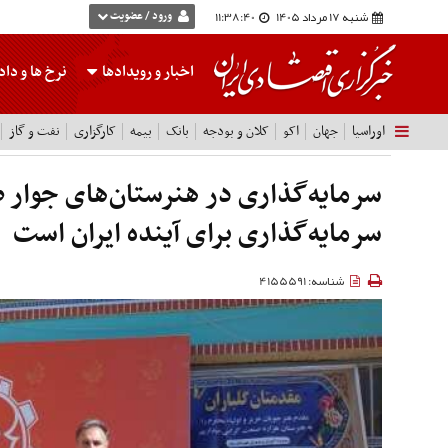
شنبه 17 مرداد 1405
11:38:41
ورود / عضویت
اخبار و رویدادها
نرخ ها
و داده
اوراسیا
جهان
اکو
کلان و بودجه
بانک
بیمه
کارگزاری
نفت و گاز
سرمایه‌گذاری در هنرستان‌های جوار 
سرمایه‌گذاری برای آینده ایران است
شناسه: 4155591