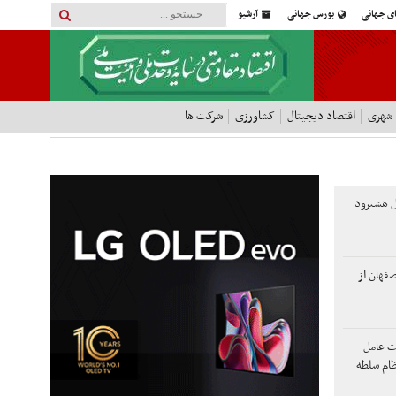
ای جهانی
بورس جهانی
آرشیو
 شهری
اقتصاد دیجیتال
کشاورزی
شرکت ها
 هشترود
صفهان از
لت عامل
ظام سلطه