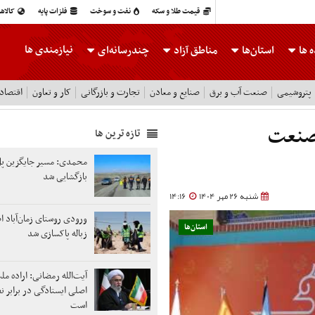
قیمت طلا و سکه
نفت و سوخت
فلزات پایه
کالاه
نیازمندی ها
 ها
استان‌ها
مناطق آزاد
چندرسانه‌ای
پتروشیمی
صنعت آب و برق
صنایع و معادن
تجارت و بازرگانی
کار و تعاون
اقتصاد
صنعت‌
تازه ترین ها
محمدی: مسیر جایگزین پل
بازگشایی شد
شنبه 26 مهر 1404
14:16
ورودی روستای زمان‌آباد ا
استان‌ها
زباله پاکسازی شد
آیت‌الله رمضانی: اراده م
اصلی ایستادگی در برابر ن
است