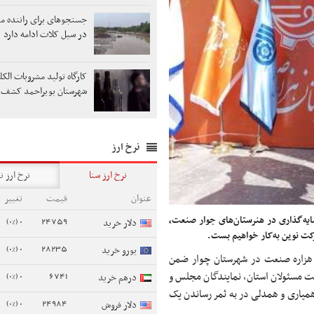
جستجوهای برای راننده م
در سیل کلات ادامه دارد
کارگاه تولید مشروبات الک
شهرستان بویراحمد کشف 
نرخ ارز
نرخ ارز سنا
نرخ ارز ن
عنوان
قیمت
تغییر
یه‌گذاری در هنرستان‌های جوار صنعت،
0 (0%)
24759
دلار خرید
رکت نوین به‌کار خواهیم بست.
0 (0%)
28235
یورو خرید
رستان شبانه‌روز هزاره صنعت در شهرستان چوار ضمن
0 (0%)
6741
یت مسئولان استان، نمایندگان مجلس و
درهم خرید
همیاری و همدلی در به ثمر رساندن یک
0 (0%)
24984
دلار فروش