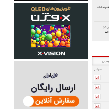
فقود شده
لی در
شد
یمایی
نمودار