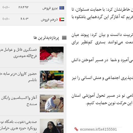
0 (0%)
28492
یورو فروش
ن خاطرنشان کرد: با حمایت مسئولان، تا
ریم که آغازگر این گردهمایی باشکوه با
0 (0%)
6803
درهم فروش
 تربیت دانست و بیان کرد: پیوند میان
پربازدیدترین ها
عت می‌توانند بستری کم‌نظیر برای
دستگیری قاتل و عوامل ش
فرج‌الله شوشتری
ی‌آمیزد و شما در مسیر آموختن دانش
حضور کاروان «زیر سایه خ
ت‌پذیری اجتماعی و منش انسانی را نیز
بابلسر
گامی نو در مسیر تحول آموزشی استان
آغاز واکسیناسیون رایگان 
ز این حرکت نوین حمایت کنیم.
سنندج
صدیقی:تقویت باشگاه نوج
رویکرد حوزه هنری خراسان