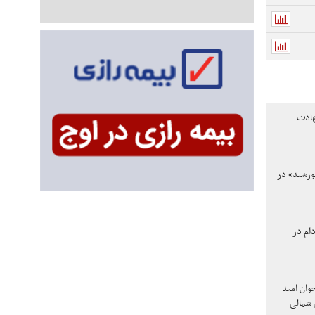
هادت
ورشید» در
دام در
وان امید
 شمالی