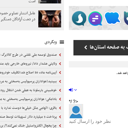
است
عامل انتشار تصاویر خص
در دشت آزادگان دستگیر 
وبگردی
به صفحه استان‌ها
صندوق توسعه ملی نقشی در طرح کالابرگ ن
ولایتی هشدار داد/ نیروهای خارجی باید منطقه را 
آیین‌نامه ماده 10 اصلاح شد؛تکلیف خودروهای برقی و هیبریدی روشن شد
اهد شد.
ببینید|هواداران پرسپولیس به‌سختی به مربی ایرانی اعتم
خوشبینی بارسلونا به عملی شدن انتقال رود
بادامکی: هواداران پرسپولیس به‌سختی به مربی ایرانی اعتم
باقری: الهامی مثل خیلی‌ها دوست ندارد با سیاست ر
پرداخت 3 میلیارد دلار تسهیلات توسط صندوق توسعه ملی در یک سال گذشته
چرا یخچال الکترواستیل خنک نمی‌کند؟/ بررسی دلایل و زمان م