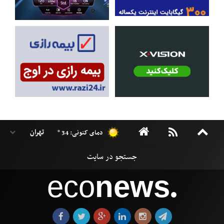
دمای کنونی: 34 °
eco
news
●