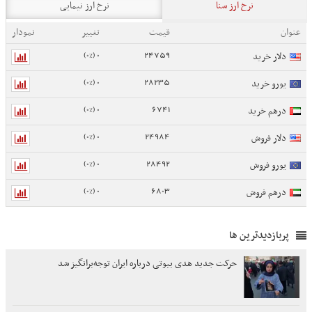
نرخ ارز سنا
نرخ ارز نیمایی
عنوان
قیمت
تغییر
نمودار
0 (0%)
24759
دلار خرید
0 (0%)
28235
یورو خرید
0 (0%)
6741
درهم خرید
0 (0%)
24984
دلار فروش
0 (0%)
28492
یورو فروش
0 (0%)
6803
درهم فروش
پربازدیدترین ها
حرکت جدید هدی بیوتی درباره ایران توجه‌برانگیز شد