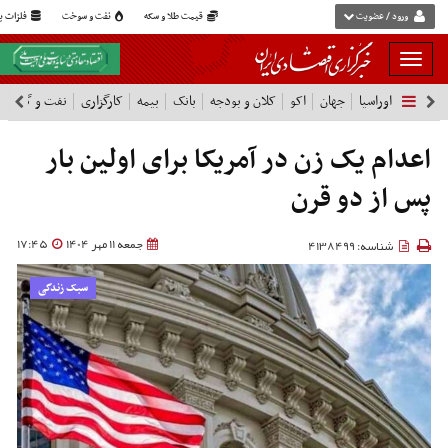
ورود / عضویت
قیمت طلا و سکه
نفت و سوخت
فلزات پا
بار
و
اوراسیا
جهان
اکو
کلان و بودجه
بانک
بیمه
کارگزاری
نفت و گاز
پ
بسته
نمودن
فهرست
اعدام یک زن در آمریکا برای اولین بار
پس از دو قرن
جمعه 11 مهر 1404
17:45
شناسه: 4138499
سبک زندگی