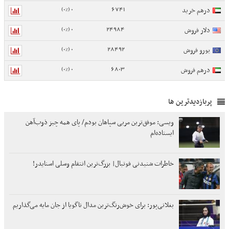
0 (0%)
6741
درهم خرید
0 (0%)
24984
دلار فروش
0 (0%)
28492
یورو فروش
0 (0%)
6803
درهم فروش
پربازدیدترین ها
ویسی: موفق‌ترین مربی سپاهان بودم/ پای همه چیز ذوب‌آهن
ایستاده‌ام
خاطرات شنیدنی فوتبال| بزرگ‌ترین انتقام وسلی اسنایدر!
بغلانی‌پور: برای خوش‌رنگ‌ترین مدال ناگویا از جان مایه می‌گذاریم