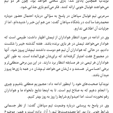
نویدکیا همچنین یادآور شد: بازی سختی خواهد بود، چون هر دو تیم
می‌خواهند فوتبال خوبی ارائه کنند. فکر می‌کنم بازی جذابی شود.
سرمربی تیم فوتبال سپاهان در پاسخ به سؤالی درباره احتمال حضور دوباره
محمدرضا ساکت در باشگاه سپاهان گفت: من هم این خبر را شنیده‌ام، اما از
جزئیات آن اطلاعی ندارم.
وی در ادامه در مورد انتظار هواداران از تیمش اظهار داشت: طبیعی است که
هوادار می‌خواهد تیمش در هر بازی برنده باشد. هفته گذشته خیبر را شکست
دادیم، در حالی که هواداران آن تیم هم دوست داشتند تیم‌شان پیروز شود. آنها
در مجموع هفت امتیاز گرفته‌اند که برای‌شان فوق‌العاده است. به طور کلی
هواداران هر تیمی در هر مسابقه انتظار برد دارند. در این بین برخی منطقی‌تر و
برخی احساسی‌تر هستند و دل‌شان می‌خواهد تیم‌شان در همه بازی‌ها پیروز
میدان باشد.
نویدکیا صحبت‌های خود را اینطور ادامه داد: مجبوریم منطقی باشیم و چیزی
را انجام دهیم که به صلاح تیم است. تا به اینجا نتایج دلخواه ما و هواداران
رقم نخورده است، اما امیدوارم شرایط را روز به روز بهتر کنیم.
وی در پاسخ به پرسشی درباره وضعیت تیم سپاهان گفت: از نظر جسمانی
شرایط خوبی داریم، اما مصدومیت‌ها تیم را آزار داده است و همین موضوع