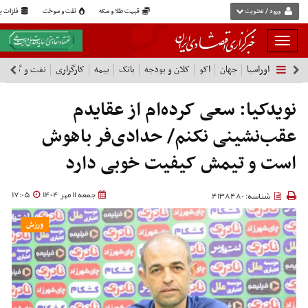
ورود / عضویت
قیمت طلا و سکه
نفت و سوخت
فلزات پا
بار
و
اوراسیا
جهان
اکو
کلان و بودجه
بانک
بیمه
کارگزاری
نفت و گاز
پ
بسته
نمودن
فهرست
نویدکیا: سعی کرده‌ام از عقایدم
عقب‌نشینی نکنم/ حدادی‌فر باهوش
است و تیمش کیفیت خوبی دارد
جمعه 11 مهر 1404
17:05
شناسه: 4138480
ورزش