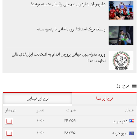
علیپوریان به اردوی تیم ملی والیبال نشسته نرفت!
ریسک بزرگ استقلال روی آسانی با پنجره بسته
ورود فدراسیون جهانی پرورش اندام به انتخابات ایران/دنیامالی
اجازه بدهد!
نرخ ارز
نرخ ارز سنا
نرخ ارز نیمایی
عنوان
قیمت
تغییر
نمودار
0 (0%)
24759
دلار خرید
0 (0%)
28235
یورو خرید