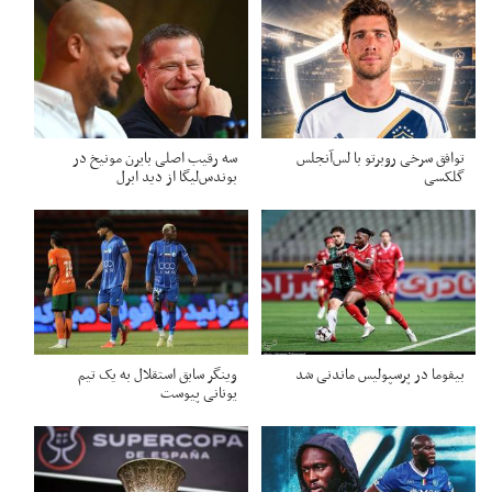
توافق سرخی روبرتو با لس‌آنجلس
سه رقیب اصلی بایرن مونیخ در
گلکسی
بوندس‌لیگا از دید ابرل
بیفوما در پرسپولیس ماندنی شد
وینگر سابق استقلال به یک تیم
یونانی پیوست