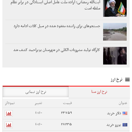
آیت‌الله رمضانی: اراده ملت عامل اصلی ایستادگی در برابر نظام
سلطه است
جستجوهای برای راننده مفقود شده در سیل کلات ادامه دارد
کارگاه تولید مشروبات الکلی در شهرستان بویراحمد کشف شد
نرخ ارز
نرخ ارز سنا
نرخ ارز نیمایی
عنوان
قیمت
تغییر
نمودار
0 (0%)
24759
دلار خرید
0 (0%)
28235
یورو خرید