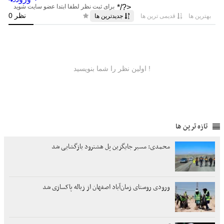
تازه ترین ها
محمدی: مسیر جایگزین پل هشترود بازگشایی شد
ورودی روستای زمان‌آباد اصفهان از زباله پاکسازی شد