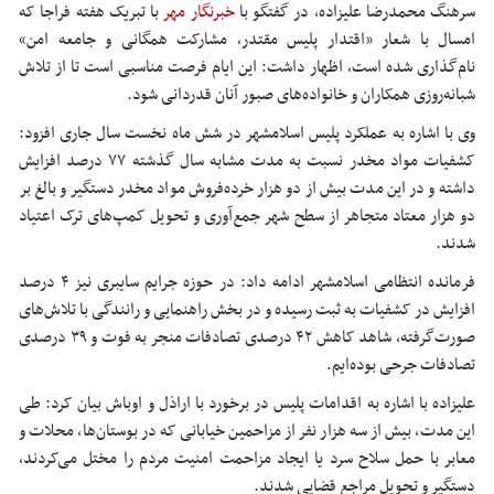
سرهنگ محمدرضا علیزاده، در گفتگو با
خبرنگار مهر
با تبریک هفته فراجا که
امسال با شعار «اقتدار پلیس مقتدر، مشارکت همگانی و جامعه امن»
نام‌گذاری شده است، اظهار داشت: این ایام فرصت مناسبی است تا از تلاش
شبانه‌روزی همکاران و خانواده‌های صبور آنان قدردانی شود.
وی با اشاره به عملکرد پلیس اسلامشهر در شش ماه نخست سال جاری افزود:
کشفیات مواد مخدر نسبت به مدت مشابه سال گذشته ۷۷ درصد افزایش
داشته و در این مدت بیش از دو هزار خرده‌فروش مواد مخدر دستگیر و بالغ بر
دو هزار معتاد متجاهر از سطح شهر جمع‌آوری و تحویل کمپ‌های ترک اعتیاد
شدند.
فرمانده انتظامی اسلامشهر ادامه داد: در حوزه جرایم سایبری نیز ۴ درصد
افزایش در کشفیات به ثبت رسیده و در بخش راهنمایی و رانندگی با تلاش‌های
صورت‌گرفته، شاهد کاهش ۴۲ درصدی تصادفات منجر به فوت و ۳۹ درصدی
تصادفات جرحی بوده‌ایم.
علیزاده با اشاره به اقدامات پلیس در برخورد با اراذل و اوباش بیان کرد: طی
این مدت، بیش از سه هزار نفر از مزاحمین خیابانی که در بوستان‌ها، محلات و
معابر با حمل سلاح سرد یا ایجاد مزاحمت امنیت مردم را مختل می‌کردند،
دستگیر و تحویل مراجع قضایی شدند.