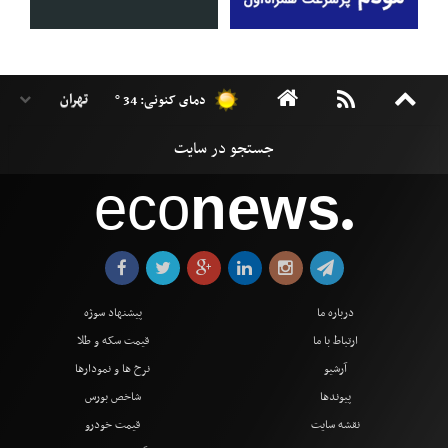
دمای کنونی: 34 °
eco
news
●
درباره ما
پیشنهاد سوژه
ارتباط با ما
قیمت سکه و طلا
آرشیو
نرخ ها و نمودارها
پیوندها
شاخص بورس
نقشه سایت
قیمت خودرو