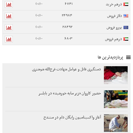
0 (0%)
6741
درهم خرید
0 (0%)
24984
دلار فروش
0 (0%)
28492
یورو فروش
0 (0%)
6803
درهم فروش
پربازدیدترین ها
دستگیری قاتل و عوامل شهادت فرج‌الله شوشتری
حضور کاروان «زیر سایه خورشید» در بابلسر
آغاز واکسیناسیون رایگان دام در سنندج