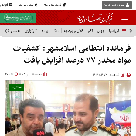
ورود / عضویت
قیمت طلا و سکه
نفت و سوخت
فلزات پا
بار
و
اوراسیا
جهان
اکو
کلان و بودجه
بانک
بیمه
کارگزاری
نفت و گاز
پ
بسته
نمودن
فهرست
فرمانده انتظامی اسلامشهر: کشفیات
مواد مخدر ۷۷ درصد افزایش یافت
جمعه 11 مهر 1404
17:05
شناسه: 4138479
استان‌ها