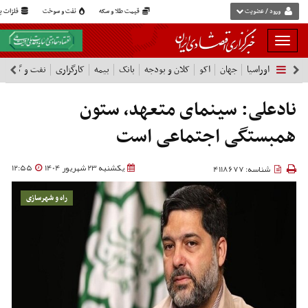
ورود / عضویت
قیمت طلا و سکه
نفت و سوخت
فلزات پا
بار
و
اوراسیا
جهان
اکو
کلان و بودجه
بانک
بیمه
کارگزاری
نفت و گاز
پ
بسته
نمودن
فهرست
نادعلی: سینمای متعهد، ستون
همبستگی اجتماعی است
یکشنبه 23 شهریور 1404
12:55
شناسه: 4118677
راه و شهرسازی