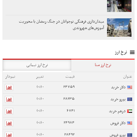
میدان‌داری فرهنگی نوجوانان در جنگ رمضان با محوریت
آموزش‌های شهروندی
نرخ ارز
نرخ ارز سنا
نرخ ارز نیمایی
عنوان
قیمت
تغییر
نمودار
0 (0%)
24759
دلار خرید
0 (0%)
28235
یورو خرید
0 (0%)
6741
درهم خرید
0 (0%)
24984
دلار فروش
0 (0%)
28492
یورو فروش