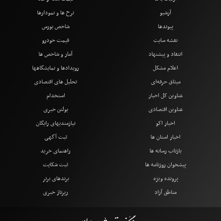
آرشیو
نرخ ها و نمودارها
پیوندها
شاخص بورس
نقشه سایت
قیمت خودرو
انتقاد و پیشنهاد
آمار و شاخص ها
اعلام مشکل
رویدادها و نمایشگاهها
میثاق حرفه‌ای
تحلیل های اقتصادی
عناوین کل اخبار
استخدام
عناوین اقتصادی
بولتن خبری
اخبار اکو
نیازمندیهای رایگان
اخبار استان ها
ثبت آگهی
بازتاب رسانه ها
راهنمای خرید
پیشخوان روزنامه ها
ثبت شکایت
پرونده ویژه
برندهای برتر
مناطق آزاد
رپرتاژ خبری