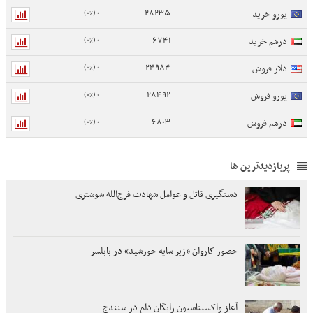
0 (0%)
28235
یورو خرید
0 (0%)
6741
درهم خرید
0 (0%)
24984
دلار فروش
0 (0%)
28492
یورو فروش
0 (0%)
6803
درهم فروش
پربازدیدترین ها
دستگیری قاتل و عوامل شهادت فرج‌الله شوشتری
حضور کاروان «زیر سایه خورشید» در بابلسر
آغاز واکسیناسیون رایگان دام در سنندج