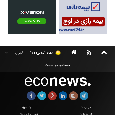
دمای کنونی: 34 °
eco
news
●
درباره ما
پیشنهاد سوژه
ارتباط با ما
قیمت سکه و طلا