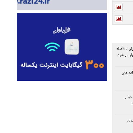
ن با فاصله
ده های
 حیاتی
د
تخت