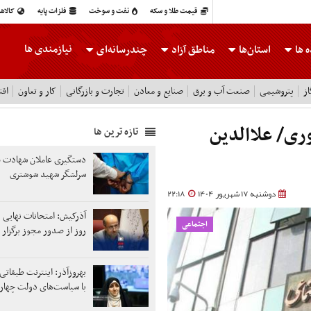
قیمت طلا و سکه
نفت و سوخت
فلزات پایه
کالاه
نیازمندی ها
 ها
استان‌ها
مناطق آزاد
چندرسانه‌ای
ز
پتروشیمی
صنعت آب و برق
صنایع و معادن
تجارت و بازرگانی
کار و تعاون
اقت
ری/ علاالدین
تازه ترین ها
دستگیری عاملان شهادت ف
سرلشگر شهید شوشتری
دوشنبه 17 شهریور 1404
22:18
اجتماعی
روز از صدور مجوز برگزار 
بهروزآذر: اینترنت طبقاتی ی
با سیاست‌های دولت چهار