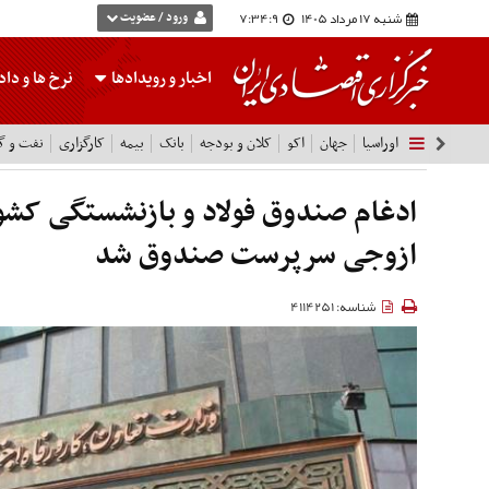
شنبه 17 مرداد 1405
7:34:10
ورود / عضویت
اخبار و رویدادها
نرخ ها
و داده
اوراسیا
جهان
اکو
کلان و بودجه
بانک
بیمه
کارگزاری
نفت و گا
ادغام صندوق فولاد و بازنشستگی کشو
ازوجی سرپرست صندوق شد
شناسه: 4114251