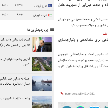
اد و حجت میرزایی از مدیریت عامل
0 (0%)
28492
یورو فروش
0 (0%)
6803
درهم فروش
حسین علایی و حجت میرزایی در دوران
 کشوری و فولاد منصوب کرد.
پربازدیدترین ها
اعی برای ساماندهی و یکپارچه‌سازی
امتحانات نهایی دانش آموزا
۱۵ روز از صدور مجوز برگزار می‌شود
بیت مدرس است و سابقه‌هایی همچون
آخرین وضعیت ترافیکی جا
سازمان برنامه و بودجه، ریاست سازمان
کشور
است‌گذاری اشتغال وزارت تعاون، کار و
حمله به شناور حامل اقلام
بیماران دیالیزی محکوم ش
وضعیت ترافیک امروز پای