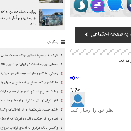
روایت حمله دشمن به کلان
بهارستان؛ زیر آوار هم خ
نشد
به صفحه اجتماعی
وبگردی
شوک به ترامپ/ دستور توقف ساخت سالن ۴۰۰ میلیون دلاری صادر شد
اهد شد.
معمای تورم خدمات در ایران؛ چرا تورم کالا از خدمات سبقت گ
معرفی 10 کشور دارنده بمب اتم در جهان/ کدام کشور بیشترین بمب اتم را دارد؟ + اینفوگرافی
10 کشوری که بیشترین آب شیرین جهان را دارند
روایت خسروپناه از پیاده‌روی اربعین و ارادت زائران عراقی ب
فائو: ایران امسال بیشتر از متوسط 5 ساله غله تولید می‌کند
خشم حسین شریعتمداری از توافقنامه پاکستان،عربستان و ترکیه/ آیا پاکستان شایسته 
تصاویری از جنگنده اف 15 آمریکا که توسط سپاه منهدم شد/ هواگردهای شکارشده آمریکا و اسرائیل هم به نمایش درآمد
واکنش بانک مرکزی به ادعای ترامپ درباره ت