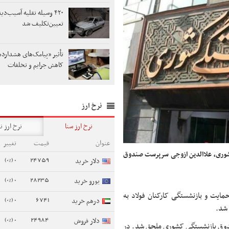
۴۲۰ وسیله نقلیه آسیب‌د
تعیین‌تکلیف شد
تأثیر «پیامک‌های هشدارد
کاهش جرایم و تخلفات
نرخ ارز
نرخ ارز سنا
نرخ ارز ن
عنوان
قیمت
تغییر
شوری، علاالدین ازوجی سرپرست صندوق
0 (0%)
24759
دلار خرید
0 (0%)
28235
یورو خرید
مایت و بازنشستگی کارکنان فولاد به
0 (0%)
6741
درهم خرید
 شد.
0 (0%)
24984
دلار فروش
ندوق بازنشستگی کشوری ملحق شد. در