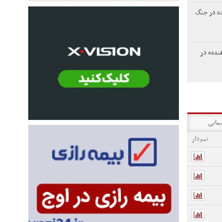
یده در جنگ
هنده» در
یمایی
نمودار