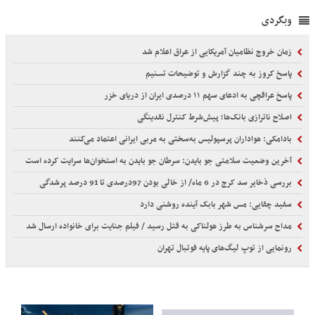
وبگردی
زمان خروج نظامیان آمریکایی از عراق اعلام شد
پاسخ کروز به چند گزارش و توضیحات تسنیم
پاسخ عراقچی به ادعای سهم ۱۱ درصدی ایران از دریای خزر
اصلاح ناترازی بانک‌ها؛ پیش‌شرط کنترل نقدینگی
بادامکی: هواداران پرسپولیس به‌سختی به مربی ایرانی اعتماد می‌کنند
آخرین وضعیت سلامتی جو بایدن: سرطان جو بایدن به استخوان‌ها سرایت کرده است
بررسی ذخایر سد کرج در 6 ماه/ از خالی بودن 97درصدی تا 91 درصد پرشدگی
سفید چقایی: مس شهر بابک آینده روشنی دارد
مداح سرشناس به طرز هولناکی به قتل رسید / فیلم جنایت برای خانواده ارسال شد
رونمایی از توپ لیگ‌های پایه فوتبال تهران