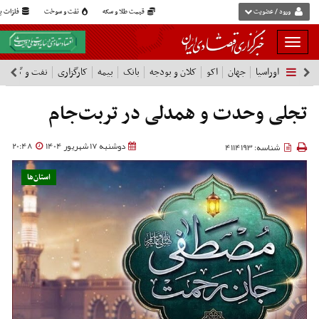
ورود / عضویت
قیمت طلا و سکه
نفت و سوخت
فلزات پا
بار
و
اوراسیا
جهان
اکو
کلان و بودجه
بانک
بیمه
کارگزاری
نفت و گاز
پ
بسته
نمودن
فهرست
تجلی وحدت و همدلی در تربت‌جام
دوشنبه 17 شهریور 1404
20:48
شناسه: 4114193
استان‌ها