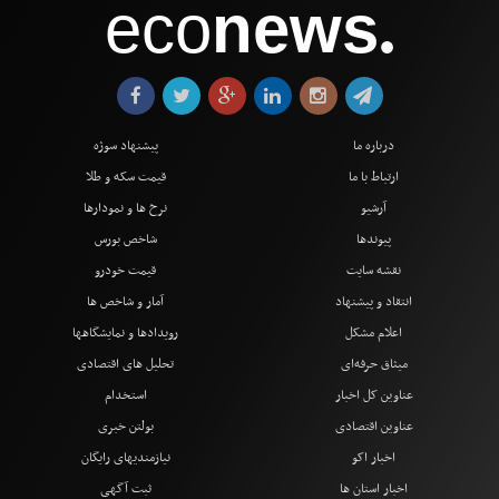
eco
news
●
درباره ما
پیشنهاد سوژه
ارتباط با ما
قیمت سکه و طلا
آرشیو
نرخ ها و نمودارها
پیوندها
شاخص بورس
نقشه سایت
قیمت خودرو
انتقاد و پیشنهاد
آمار و شاخص ها
اعلام مشکل
رویدادها و نمایشگاهها
میثاق حرفه‌ای
تحلیل های اقتصادی
عناوین کل اخبار
استخدام
عناوین اقتصادی
بولتن خبری
اخبار اکو
نیازمندیهای رایگان
اخبار استان ها
ثبت آگهی