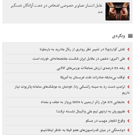
عامل انتشار تصاویر خصوصی اشخاص در دشت آزادگان دستگیر
شد
وبگردی
نقش گواردیولا در تغییر نظر رودری از رئال مادرید به بارسلونا
علی اکبری: دشمن در مقابل ایران شکست مفتضحانه‌ای خورده است
رشد 95 درصدی ارزش معاملات بورس‌های کالایی
توقف بی‌سابقه صادرات نفت عربستان به آمریکا
ترامپ دست رد به سینه زلنسکی زد/ خودمان به موشک‌های سامانه پاتریوت نیاز
داریم
جابجایی 271 هزار زائر اربعین با 1986 پرواز به نجف و بغداد
علیپوریان به اردوی تیم ملی والیبال نشسته نرفت!
وقوع انفجار مهیب در مسکو
دودستگی در میان فدراسیون‌های عضو فیفا به خاطر اینفانتینو