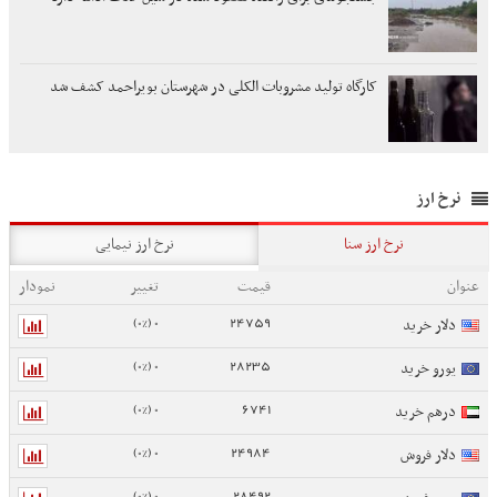
کارگاه تولید مشروبات الکلی در شهرستان بویراحمد کشف شد
نرخ ارز
نرخ ارز سنا
نرخ ارز نیمایی
عنوان
قیمت
تغییر
نمودار
0 (0%)
24759
دلار خرید
0 (0%)
28235
یورو خرید
0 (0%)
6741
درهم خرید
0 (0%)
24984
دلار فروش
0 (0%)
28492