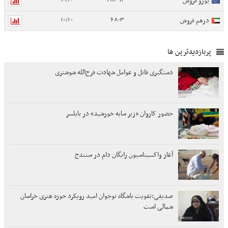
یورو فروش
0 (0%)
6803
درهم فروش
پربازدیدترین ها
دستگیری قاتل و عوامل شهادت فرج‌الله شوشتری
حضور کاروان «زیر سایه خورشید» در بابلسر
آغاز واکسیناسیون رایگان دام در سنندج
صدیقی:تقویت باشگاه نوجوان امید رویکرد حوزه هنری خراسان
شمالی است