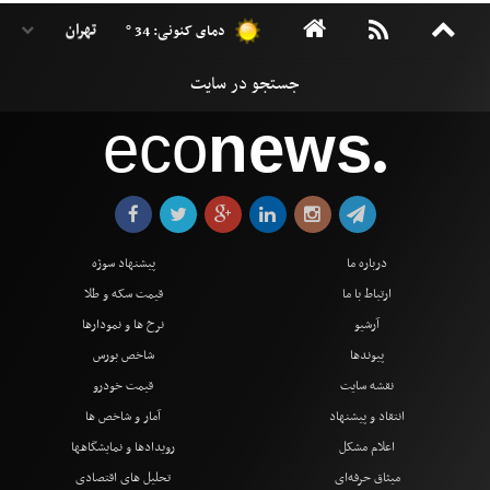
دمای کنونی: 34 °
eco
news
●
درباره ما
پیشنهاد سوژه
ارتباط با ما
قیمت سکه و طلا
آرشیو
نرخ ها و نمودارها
پیوندها
شاخص بورس
نقشه سایت
قیمت خودرو
انتقاد و پیشنهاد
آمار و شاخص ها
اعلام مشکل
رویدادها و نمایشگاهها
میثاق حرفه‌ای
تحلیل های اقتصادی