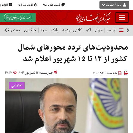
ورود / عضویت
قیمت طلا و سکه
نفت و سوخت
فلزات پا
بار
و
اوراسیا
جهان
اکو
کلان و بودجه
بانک
بیمه
کارگزاری
نفت و گاز
پ
بسته
نمودن
فهرست
محدودیت‌های تردد محورهای شمال
کشور از ۱۲ تا ۱۵ شهریور اعلام شد
چهارشنبه 12 شهریور 1404
17:20
شناسه: 4109541
اجتماعی