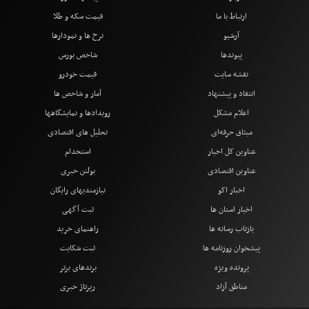
ارتباط با ما
قیمت سکه و طلا
آرشیو
نرخ ها و نمودارها
پیوندها
شاخص بورس
نقشه سایت
قیمت خودرو
انتقاد و پیشنهاد
آمار و شاخص ها
اعلام مشکل
رویدادها و نمایشگاهها
میثاق حرفه‌ای
تحلیل های اقتصادی
عناوین کل اخبار
استخدام
عناوین اقتصادی
بولتن خبری
اخبار اکو
نیازمندیهای رایگان
اخبار استان ها
ثبت آگهی
بازتاب رسانه ها
راهنمای خرید
پیشخوان روزنامه ها
ثبت شکایت
پرونده ویژه
برندهای برتر
مناطق آزاد
رپرتاژ خبری