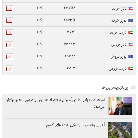
0 (0%)
24759
دلار خرید
0 (0%)
28235
یورو خرید
0 (0%)
6741
درهم خرید
0 (0%)
24984
دلار فروش
0 (0%)
28492
یورو فروش
0 (0%)
6803
درهم فروش
پربازدیدترین ها
امتحانات نهایی دانش آموزان با فاصله ۱۵ روز از صدور مجوز برگزار
می‌شود
آخرین وضعیت ترافیکی جاده های کشور