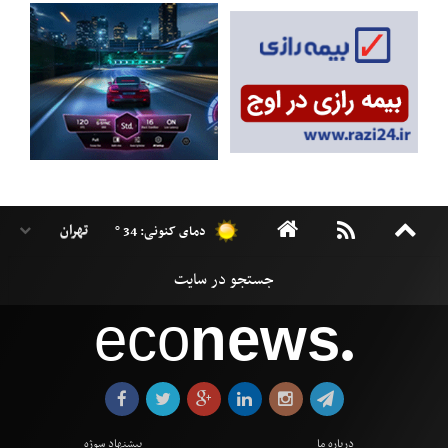
دمای کنونی: 34 °
eco
news
●
درباره ما
پیشنهاد سوژه