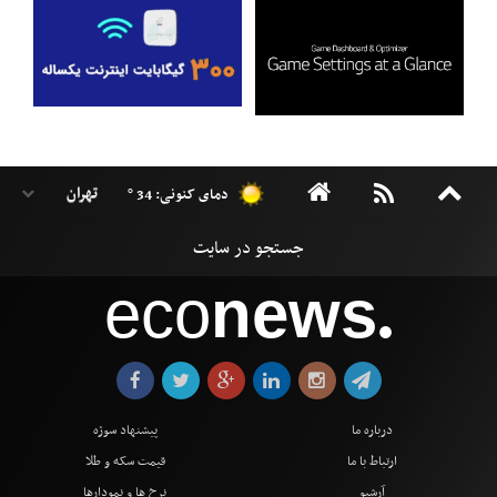
دمای کنونی: 34 °
eco
news
●
درباره ما
پیشنهاد سوژه
ارتباط با ما
قیمت سکه و طلا
آرشیو
نرخ ها و نمودارها