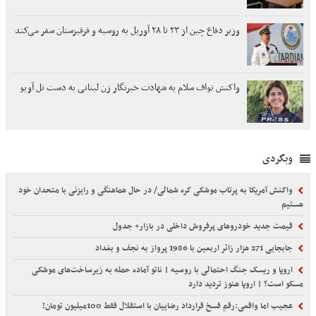
وزیر دفاع چین از ۲۳ تا ۲۸ آوریل به روسیه و قرقیزستان سفر می‌کند
واکنش نواف سلام به شهادت خبرنگار زن لبنانی به دست تل آویو
وبگردی
واکنش آمریکا به پرتاب موشکی کره شمالی/ در حال هماهنگی و رایزنی با متحدان خود
هستیم
قیمت جدید خودروهای پرفروش داخلی در بازار+ جدول
جابجایی 271 هزار زائر اربعین با 1986 پرواز به نجف و بغداد
اروپا و ریسک جنگ احتمالی با روسیه | ناتو آماده حمله به زیرساخت‌های موشکی
مسکو است؟ | اروپا هنوز تردید دارد
عجیب اما واقعی:رقم فسخ قرارداد رضاییان با استقلال فقط 100میلیون تومان!