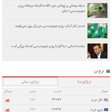
حمله موشکی و پهپادی حزب الله به آشیانه توپخانه رژیم
صهیونیستی+ فیلم
جنبش امل لبنان: رژیم صهیونیستی جز زبان زور نمی‌فهمد
نماینده لبنانی: مذاکره با رژیم صهیونیستی اشتباه بزرگی است
نرخ ارز
نرخ ارز سنا
نرخ ارز نیمایی
عنوان
قیمت
تغییر
نمودار
0 (0%)
24759
دلار خرید
0 (0%)
28235
یورو خرید