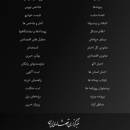
پیوندها
شاخص بورس
نقشه سایت
قیمت خودرو
انتقاد و پیشنهاد
آمار و شاخص ها
اعلام مشکل
رویدادها و نمایشگاهها
میثاق حرفه‌ای
تحلیل های اقتصادی
عناوین کل اخبار
استخدام
عناوین اقتصادی
بولتن خبری
اخبار اکو
نیازمندیهای رایگان
اخبار استان ها
ثبت آگهی
بازتاب رسانه ها
راهنمای خرید
پیشخوان روزنامه ها
ثبت شکایت
پرونده ویژه
برندهای برتر
مناطق آزاد
رپرتاژ خبری