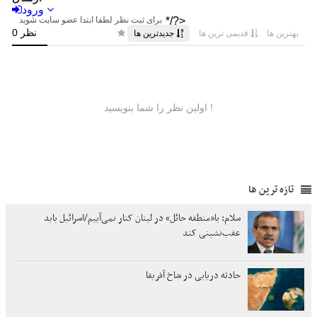
تازه ترین ها
سلام: با«منطقه حائل» در لبنان کنار نمی‌آییم/اسرائیل باید
عقب‌نشینی کند
حادثه دریایی در شاخ آفریقا