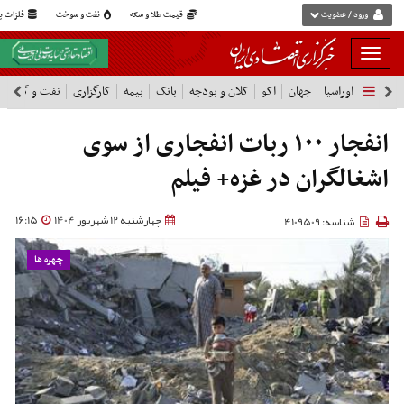
ورود / عضویت
قیمت طلا و سکه
نفت و سوخت
فلزات پا
بار
و
اوراسیا
جهان
اکو
کلان و بودجه
بانک
بیمه
کارگزاری
نفت و گاز
پ
بسته
نمودن
فهرست
انفجار ۱۰۰ ربات انفجاری از سوی
اشغالگران در غزه+ فیلم
چهارشنبه 12 شهریور 1404
16:15
شناسه: 4109509
چهره ها