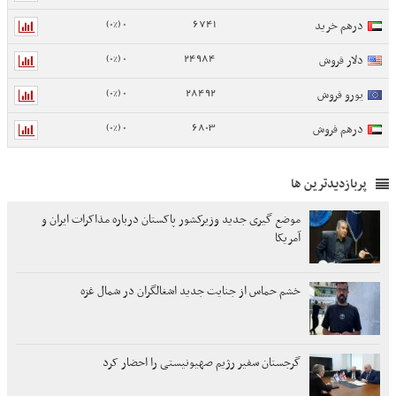
0 (0%)
6741
درهم خرید
0 (0%)
24984
دلار فروش
0 (0%)
28492
یورو فروش
0 (0%)
6803
درهم فروش
پربازدیدترین ها
موضع گیری جدید وزیرکشور پاکستان درباره مذاکرات ایران و
آمریکا
خشم حماس از جنایت جدید اشغالگران در شمال غزه
گرجستان سفیر رژیم صهیونیستی را احضار کرد