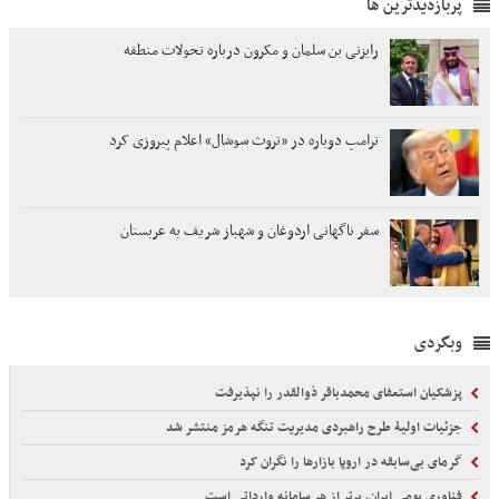
پربازدیدترین ها
رایزنی بن سلمان و مکرون درباره تحولات منطقه
ترامپ دوباره در «تروث سوشال» اعلام پیروزی کرد
سفر ناگهانی اردوغان و شهباز شریف به عربستان
وبگردی
پزشکیان استعفای محمدباقر ذوالقدر را نپذیرفت
جزئیات اولیۀ طرح راهبردی مدیریت تنگه هرمز منتشر شد
گرمای بی‌سابقه در اروپا بازارها را نگران کرد
فناوری بومی ایران، برتر از هر سامانه وارداتی است