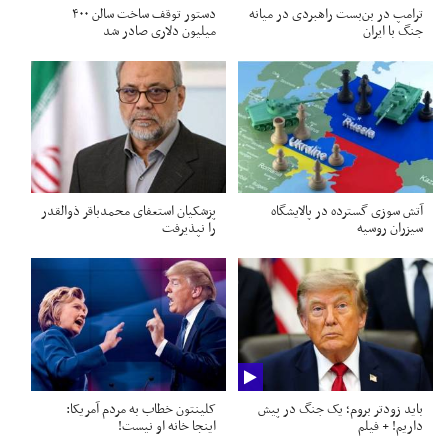
ترامپ در بن‌بست راهبردی در میانه
دستور توقف ساخت سالن ۴۰۰
جنگ با ایران
میلیون دلاری صادر شد
آتش سوزی گسترده در پالایشگاه
پزشکیان استعفای محمدباقر ذوالقدر
سیزران روسیه
را نپذیرفت
باید زودتر بروم؛ یک جنگ در پیش
کلینتون خطاب به مردم آمریکا:
داریم! + فیلم
اینجا خانه او نیست!