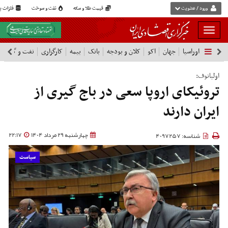
ورود / عضویت
قیمت طلا و سکه
نفت و سوخت
فلزات پا
بار
و
اوراسیا
جهان
اکو
کلان و بودجه
بانک
بیمه
کارگزاری
نفت و گاز
پ
بسته
نمودن
اولیانوف:
فهرست
تروئیکای اروپا سعی در باج گیری از
ایران دارند
چهارشنبه 29 مرداد 1404
22:17
شناسه: 4097257
سیاست