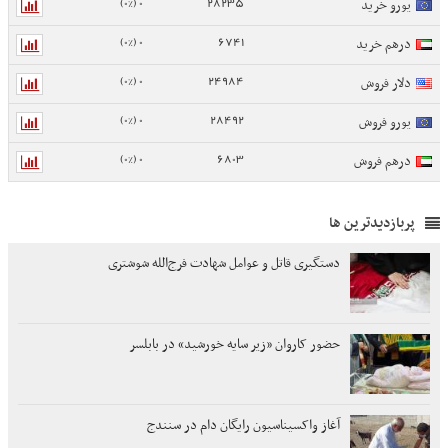
0 (0%)
28235
یورو خرید
0 (0%)
6741
درهم خرید
0 (0%)
24984
دلار فروش
0 (0%)
28492
یورو فروش
0 (0%)
6803
درهم فروش
پربازدیدترین ها
دستگیری قاتل و عوامل شهادت فرج‌الله شوشتری
حضور کاروان «زیر سایه خورشید» در بابلسر
آغاز واکسیناسیون رایگان دام در سنندج