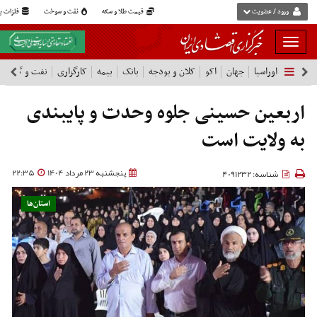
ورود / عضویت
قیمت طلا و سکه
نفت و سوخت
فلزات پا
بار
و
اوراسیا
جهان
اکو
کلان و بودجه
بانک
بیمه
کارگزاری
نفت و گاز
پ
بسته
نمودن
فهرست
اربعین حسینی جلوه وحدت و پایبندی
به ولایت است
پنجشنبه 23 مرداد 1404
22:35
شناسه: 4091232
استان‌ها