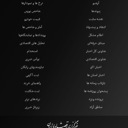
آرشیو
نرخ ها و نمودارها
پیوندها
شاخص بورس
نقشه سایت
قیمت خودرو
انتقاد و پیشنهاد
آمار و شاخص ها
اعلام مشکل
رویدادها و نمایشگاهها
میثاق حرفه‌ای
تحلیل های اقتصادی
عناوین کل اخبار
استخدام
عناوین اقتصادی
بولتن خبری
اخبار اکو
نیازمندیهای رایگان
اخبار استان ها
ثبت آگهی
بازتاب رسانه ها
راهنمای خرید
پیشخوان روزنامه ها
ثبت شکایت
پرونده ویژه
برندهای برتر
مناطق آزاد
رپرتاژ خبری