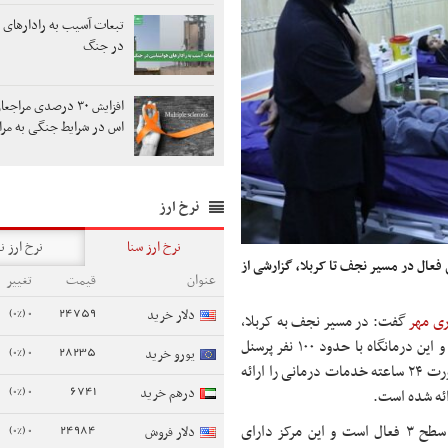
تبعات آسیب به رادارهای 
در جنگ
افزایش ۳۰ درصدی مراج
اس در شرایط جنگی به مرا
نرخ ارز
نرخ ارز سنا
نرخ ارز ن
 فعال در مسیر نجف تا کربلا، گزارشی از
عنوان
قیمت
تغییر
0 (0%)
24759
دلار خرید
ری مهر
گفت: در مسیر نجف به کربلا،
درمانگاه سطح ۲ فعال است که خدمات پزشکی مختلفی ارائه می‌دهد و این درمانگاه با حدود ۱۰۰ نفر پرسنل
0 (0%)
28235
یورو خرید
شامل پزشکان و پرستاران و با حضور تیم‌های هلال احمر و اورژانس، به‌صورت ۲۴ ساعته خدمات درمانی را ارائه
0 (0%)
6741
درهم خرید
0 (0%)
24984
وی افزود: همچنین در شهر کربلا، موکب شهید همدانی با درمانگاه سطح ۳ فعال است و این مرکز دارای
دلار فروش