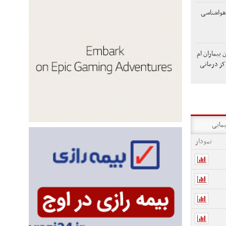
هواشناسی
عان بیماران ام
کز درمانی
یمایی
نمودار