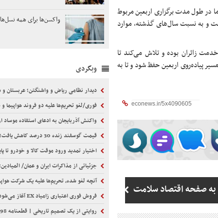
 ما در طول مدت برگزاری اربعین مربوط
واکسن‌ها برای همه نسل‌ها 
ست و به نسبت سال‌های گذشته، موارد
 خدمت زائران بوده و تلاش می‌کند تا
یر پیاده‌روی اربعین حفظ شود و تا به
وبگردی
دیدار نظامی ریاض و واشنگتن؛ عربستان و سنتکام بر گسترش همکاری‌های دفاع
فوری/لغو تحریم‌‌ها علیه دو فروند هواپیما و سه شرکت هواپیمایی مرتبط با سپ
واکنش آذربایجان به ادعای استفاده موساد از خاک آذربایجان
قیمت گوسفند زنده 30 درصد کاهش یافت؛ گوشت ارزان نشد
اختیار تمدید ورود موقت کالا و خودرو تا پایان شهریور
جزئیاتی از مذاکرات ایران و عمان/ المیادین: ایران تاکید دارد که تردد در تنگه هرمز باید در یک 
آنچه لغو شده، تحریم‌ها علیه یک شرکت هواپیمایی 
به صفحه اقتصاد سلامت
فروش فوری اعتباری زامیاد EX آغاز می‌شود
روایتی از یک تصمیم تاریخی | قطعنامه 598 بر اساس چه واقعیت‌هایی پذیرفته شد؟ | پیام تجربه سال 1367 برای ایرانِ سال 1405