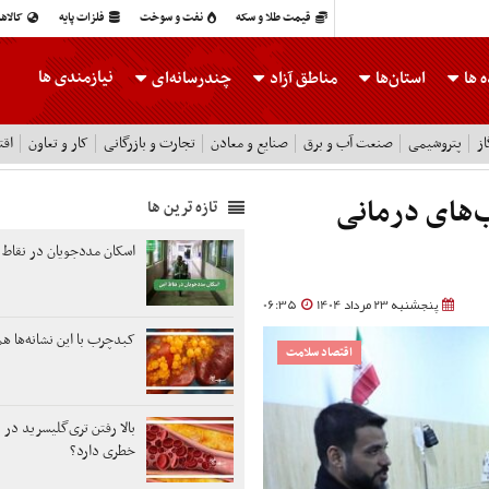
قیمت طلا و سکه
نفت و سوخت
فلزات پایه
کالاه
نیازمندی ها
 ها
استان‌ها
مناطق آزاد
چندرسانه‌ای
ز
پتروشیمی
صنعت آب و برق
صنایع و معادن
تجارت و بازرگانی
کار و تعاون
اقت
ب‌های درمانی
تازه ترین ها
اسکان مددجویان در نقاط 
پنجشنبه 23 مرداد 1404
06:35
کبدچرب با این نشانه‌ها ه
اقتصاد سلامت
بالا رفتن تری‌گلیسرید در 
خطری دارد؟