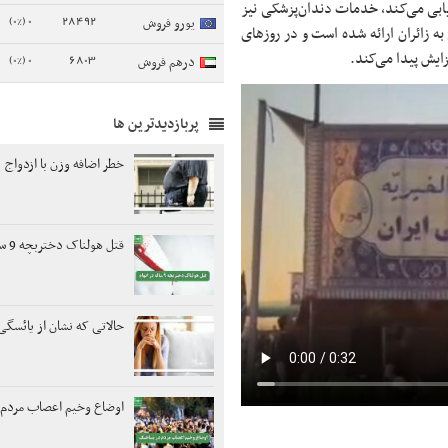
۲۵۶ آیتم آزمایشگاهی را ارزیابی می‌کند، خدمات دندان‌پزشکی نیز
0 (0%)
28492
یورو فروش
ن بیش از ۲۵ هزار خدمت درمانی به زائران ارائه شده است و در روزهای
فزایش پیدا می‌کند.
0 (0%)
6803
درهم فروش
پربازدیدترین ها
خطر اضافه وزن با ازدواج
قتل هولناک دختربچه 9 ساله در ابهام
حالاتی که نشان از یائسگ
اوضاع وخیم اعصاب مردم