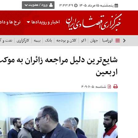
پنجشنبه 15 مرداد 1405
3:43:50
ورود / عضویت
اخبار و رویدادها
نرخ ها
و داده
اوراسیا
جهان
اکو
کلان و بودجه
بانک
بیمه
کارگزاری
نفت و گا
شایع‌ترین دلیل مراجعه زائران به موک
اربعین
شناسه: 4090605