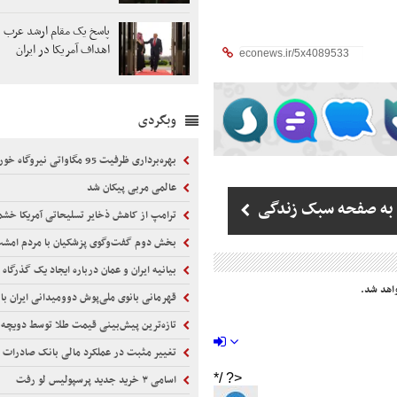
پاسخ یک مقام ارشد عرب د
اهداف آمریکا در ایران
وبگردی
بهره‌برداری ظرفیت 95 مگاواتی نیروگاه خورشیدی شمس‌آباد در آینده نزدیک
عالمی مربی پیکان شد
به صفحه سبک زندگی
ترامپ از کاهش ذخایر تسلیحاتی آمریکا خش
بخش دوم گفت‌وگوی پزشکیان با مردم امشب پخش
بیانیه ایران و عمان درباره ایجاد یک گذرگاه موقت در تنگه هرمز چه زمان م
اهد شد.
قهرمانی بانوی ملی‌پوش دوومیدانی ایران با ر
تازه‌ترین پیش‌بینی قیمت طلا توسط دویچه‌ بانک | مقصد بعدی ۴۷۰۰ دلار است؟ | عواملی که مسیر طلا 
تغییر مثبت در عملکرد مالی بانک صادرات / درآمد عملیاتی 80 در
اسامی ۳ خرید جدید پرسپولیس لو رفت