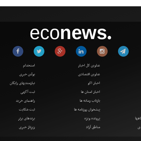
eco
news
●
عناوین کل اخبار
استخدام
عناوین اقتصادی
بولتن خبری
اخبار اکو
نیازمندیهای رایگان
اخبار استان ها
ثبت آگهی
بازتاب رسانه ها
راهنمای خرید
پیشخوان روزنامه ها
ثبت شکایت
اهها
پرونده ویژه
برندهای برتر
دی
مناطق آزاد
رپرتاژ خبری