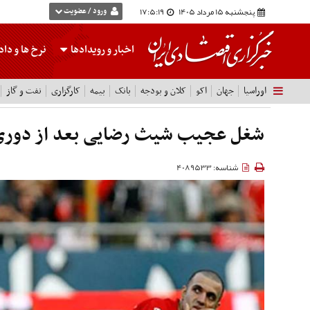
پنجشنبه 15 مرداد 1405
17:5:19
ورود / عضویت
اخبار و رویدادها
نرخ ها
و داده
اوراسیا
جهان
اکو
کلان و بودجه
بانک
بیمه
کارگزاری
نفت و گاز
شغل عجیب شیث رضایی بعد از دوری ا
شناسه: 4089533