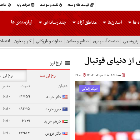
قیمت طلا و سکه
نفت و سوخت
فلزات پایه
کالاه
نیازمندی ها
 ها
استان‌ها
مناطق آزاد
چندرسانه‌ای
پتروشیمی
صنعت آب و برق
صنایع و معادن
تجارت و بازرگانی
کار و تعاون
اقتصاد
ز دنیای فوتبال
نرخ ارز
سه شنبه 21 مرداد 1404
19:00
نرخ ارز سنا
نرخ ارز ن
عنوان
قیمت
تغییر
سبک زندگی
0 (0%)
24759
دلار خرید
0 (0%)
28235
یورو خرید
0 (0%)
6741
درهم خرید
0 (0%)
24984
دلار فروش