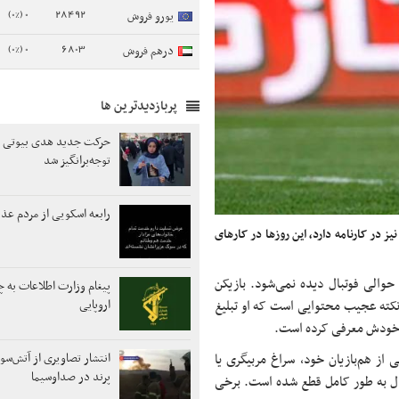
0 (0%)
28492
یورو فروش
0 (0%)
6803
درهم فروش
پربازدیدترین ها
حرکت جدید هدی بیوتی درب
توجه‌برانگیز شد
رابعه اسکویی از مردم عذ
 در کارنامه دارد، این روزها در کارهای
حوالی فوتبال دیده نمی‌شود. بازیکن
پیغام وزارت اطلاعات به 
نکته عجیب محتوایی است که او تبلیغ
اروپایی
ن خودش معرفی کرده است.
از هم‌بازیان خود، سراغ مربیگری یا
انتشار تصاویری از آتش‌سو
پرند در صداوسیما
بال به طور کامل قطع شده است. برخی