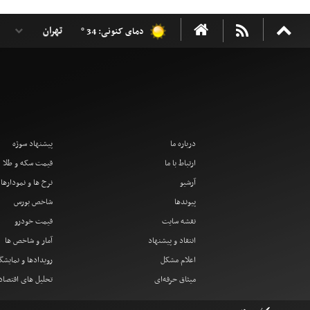
دمای کنونی: 34 °
درباره ما
پیشنهاد سوژه
ارتباط با ما
قیمت سکه و طلا
آرشیو
نرخ ها و نمودارها
پیوندها
شاخص بورس
نقشه سایت
قیمت خودرو
انتقاد و پیشنهاد
آمار و شاخص ها
اعلام مشکل
رویدادها و نمایشگ
میثاق حرفه‌ای
تحلیل های اقتصا