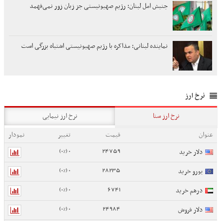
جنبش امل لبنان: رژیم صهیونیستی جز زبان زور نمی‌فهمد
نماینده لبنانی: مذاکره با رژیم صهیونیستی اشتباه بزرگی است
نرخ ارز
نرخ ارز سنا
نرخ ارز نیمایی
عنوان
قیمت
تغییر
نمودار
0 (0%)
24759
دلار خرید
0 (0%)
28235
یورو خرید
0 (0%)
6741
درهم خرید
0 (0%)
24984
دلار فروش