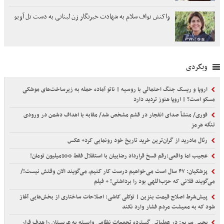
واکنش نواف سلام به شهادت خبرنگار زن لبنانی به دست تل آویو
وبگردی
اروپا و ریسک جنگ احتمالی با روسیه | ناتو آماده حمله به زیرساخت‌های موشکی
مسکو است؟ | اروپا هنوز تردید دارد
فوری/ منشأ صدای انفجار در قشم مشخص شد/ مقابه با اهداف دشمن در ورودی
تنگه هرمز
رئال مادرید از گران‌ترین خرید تاریخ خود رونمایی کرد+ عکس
عجیب اما واقعی:رقم فسخ قرارداد رضاییان با استقلال فقط 100میلیون تومان!
پزشکیان: ۴۷ سال است می‌خواهیم درست کار کنیم، می‌گویند الان وقتش نیست!/
می‌گویند فلانی که حزب‌اللهی بود را برداشتی! + فیلم
پیش‌شرط اصلاح قیمت بنزین | توکلی کاشی: اصلاحات ساختاری از بخش‌هایی آغاز
شود که به معیشت مردم فشار وارد نکند
یحیی سریع: در عملیاتی گسترده تجمعات نظامی وابسته به عربستان را هدف قرار