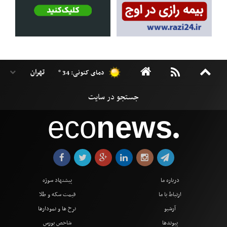
دمای کنونی: 34 °
eco
news
●
درباره ما
پیشنهاد سوژه
ارتباط با ما
قیمت سکه و طلا
آرشیو
نرخ ها و نمودارها
پیوندها
شاخص بورس