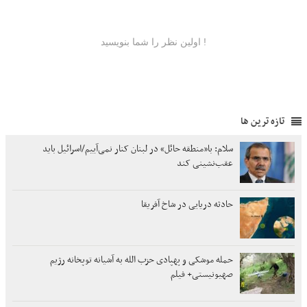
تازه ترین ها
سلام: با«منطقه حائل» در لبنان کنار نمی‌آییم/اسرائیل باید
عقب‌نشینی کند
حادثه دریایی در شاخ آفریقا
حمله موشکی و پهپادی حزب الله به آشیانه توپخانه رژیم
صهیونیستی+ فیلم