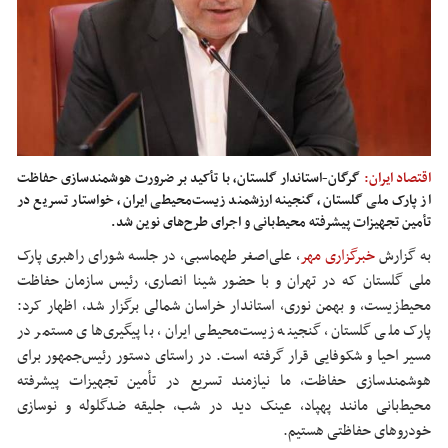
اقتصاد ایران:
گرگان-استاندار گلستان، با تأکید بر ضرورت هوشمندسازی حفاظت
از پارک ملی گلستان، گنجینه ارزشمند زیست‌محیطی ایران، خواستار تسریع در
تأمین تجهیزات پیشرفته محیط‌بانی و اجرای طرح‌های نوین شد.
به گزارش
خبرگزاری مهر
، علی‌اصغر طهماسبی، در جلسه شورای راهبری پارک
ملی گلستان که در تهران و با حضور
شینا
انصاری، رئیس سازمان حفاظت
محیط‌زیست، و بهمن نوری، استاندار خراسان شمالی برگزار شد، اظهار کرد:
پارک ملی گلستان، گنجینه زیست‌محیطی ایران، با پیگیری‌های مستمر در
مسیر احیا و شکوفایی قرار گرفته است. در راستای دستور رئیس‌جمهور برای
هوشمندسازی حفاظت، ما نیازمند تسریع در تأمین تجهیزات پیشرفته
محیط‌بانی مانند پهپاد، عینک دید در شب، جلیقه ضدگلوله و نوسازی
خودروهای حفاظتی هستیم.