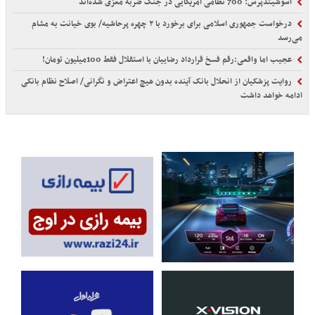
آسوشیتدپرس: 700 نظامی آمریکایی در جنگ ضربه مغزی شده‌اند
درخواست جمهوری اسلامی برای برخورد با ۲ چهره پرحاشیه/ بوی خیانت به مشام
می‌رسد
عجیب اما واقعی:رقم فسخ قرارداد رضاییان با استقلال فقط 100میلیون تومان!
روایت پزشکیان از انحلال بانک آینده بدون هیچ اعتراض و نگرانی/ اصلاح نظام بانکی
ادامه خواهد داشت