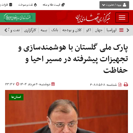
ورود / عضویت
قیمت طلا و سکه
نفت و سوخت
فلزات پا
بار
و
اوراسیا
جهان
اکو
کلان و بودجه
بانک
بیمه
کارگزاری
نفت و گاز
پ
بسته
نمودن
فهرست
پارک ملی گلستان با هوشمندسازی و
تجهیزات پیشرفته در مسیر احیا و
حفاظت
دوشنبه 20 مرداد 1404
23:47
شناسه: 4088568
استان‌ها