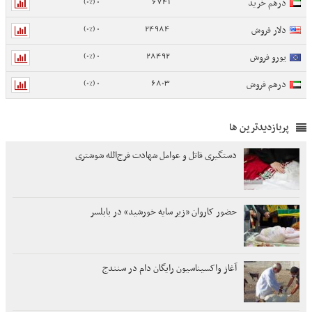
0 (0%)
6741
درهم خرید
0 (0%)
24984
دلار فروش
0 (0%)
28492
یورو فروش
0 (0%)
6803
درهم فروش
پربازدیدترین ها
دستگیری قاتل و عوامل شهادت فرج‌الله شوشتری
حضور کاروان «زیر سایه خورشید» در بابلسر
آغاز واکسیناسیون رایگان دام در سنندج