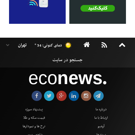
دمای کنونی: 34 °
eco
news
●
درباره ما
پیشنهاد سوژه
ارتباط با ما
قیمت سکه و طلا
آرشیو
نرخ ها و نمودارها
پیوندها
شاخص بورس