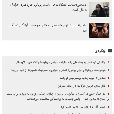
صدیقی:تقویت باشگاه نوجوان امید رویکرد حوزه هنری خراسان
شمالی است
عامل انتشار تصاویر خصوصی اشخاص در دشت آزادگان دستگیر
شد
وبگردی
واکنش قوه قضاییه به ادعای یک نماینده مجلس درباره شهادت شهید لاریجانی
درخواست زیدآبادی برای برخورد قاطع با خرازی/ مصونیت تندروها از کجا می‌آید؟
اسامی ۳ خرید جدید پرسپولیس لو رفت
قتل ستاره فوتبال اوگاندا در حمله سارقان
دو جنگ؛ یکی در آسمان و دیگری در زمین | چگونه جنگ اوکراین به نبردی برای تسلط
بر آسمان‌ها تبدیل شد؟ | وقتی وسعت به پراکندگی پدافندها می‌انجامد
شمس آذر 2 دروازه‌بان جدید جذب کرد