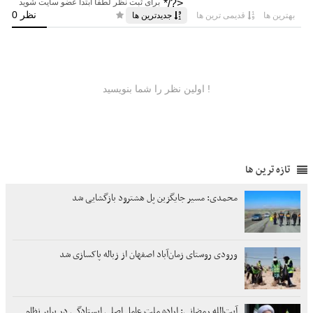
تازه ترین ها
محمدی: مسیر جایگزین پل هشترود بازگشایی شد
ورودی روستای زمان‌آباد اصفهان از زباله پاکسازی شد
آیت‌الله رمضانی: اراده ملت عامل اصلی ایستادگی در برابر نظام