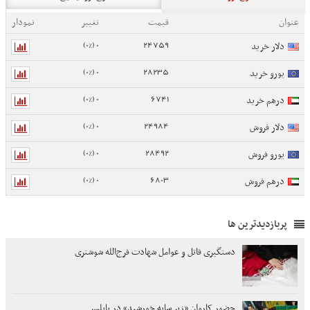
عنوان
قیمت
تغییر
نمودار
0 (0%)
24759
دلار خرید
0 (0%)
28235
یورو خرید
0 (0%)
6741
درهم خرید
0 (0%)
24984
دلار فروش
0 (0%)
28492
یورو فروش
0 (0%)
6803
درهم فروش
پربازدیدترین ها
دستگیری قاتل و عوامل شهادت فرج‌الله شوشتری
حضور کاروان «زیر سایه خورشید» در بابلسر