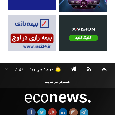
دمای کنونی: 34 °
eco
news
●