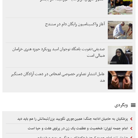
آغاز واکسیناسیون رایگان دام در سنندج
صدیقی:تقویت باشگاه نوجوان امید رویکرد حوزه هنری خراسان
شمالی است
عامل انتشار تصاویر خصوصی اشخاص در دشت آزادگان دستگیر
شد
وبگردی
پزشکیان به حامیان ادامه جنگ: همین‌جوری نگویید بزن/تبعاتش را هم باید دید
امام جمعه تهران: شخصیت و عظمت یک زن در پرتوی عفت و حیا است
هشدار تند امام جمعه کرج: با «کودتای برهنگی» روبه‌رو شده‌ایم