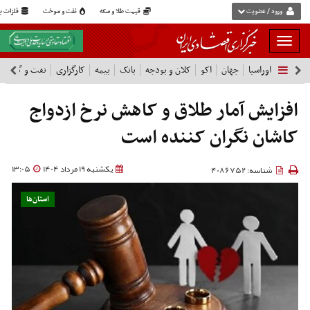
ورود / عضویت
قیمت طلا و سکه
نفت و سوخت
فلزات پا
بار
و
اوراسیا
جهان
اکو
کلان و بودجه
بانک
بیمه
کارگزاری
نفت و گاز
پ
بسته
نمودن
فهرست
افزایش آمار طلاق و کاهش نرخ ازدواج
کاشان نگران کننده است
یکشنبه 19 مرداد 1404
13:05
شناسه: 4086752
استان‌ها