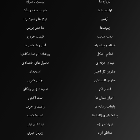
درباره ما
پیشنهاد سوژه
ارتباط با ما
قیمت سکه و طلا
آرشیو
نرخ ها و نمودارها
پیوندها
شاخص بورس
نقشه سایت
قیمت خودرو
انتقاد و پیشنهاد
آمار و شاخص ها
اعلام مشکل
رویدادها و نمایشگاهها
میثاق حرفه‌ای
تحلیل های اقتصادی
عناوین کل اخبار
استخدام
عناوین اقتصادی
بولتن خبری
اخبار اکو
نیازمندیهای رایگان
اخبار استان ها
ثبت آگهی
بازتاب رسانه ها
راهنمای خرید
پیشخوان روزنامه ها
ثبت شکایت
پرونده ویژه
برندهای برتر
مناطق آزاد
رپرتاژ خبری