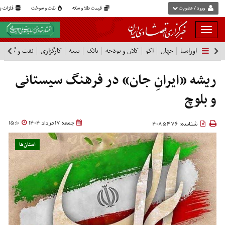
ورود / عضویت
قیمت طلا و سکه
نفت و سوخت
فلزات پا
بار
و
اوراسیا
جهان
اکو
کلان و بودجه
بانک
بیمه
کارگزاری
نفت و گاز
پ
بسته
نمودن
فهرست
ریشه‌ «ایرانِ جان» در فرهنگ سیستانی
و بلوچ
جمعه 17 مرداد 1404
15:10
شناسه: 4085476
استان‌ها