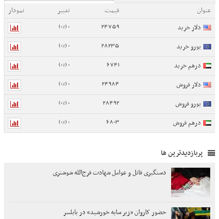
عنوان
قیمت
تغییر
نمودار
0 (0%)
24759
دلار خرید
0 (0%)
28235
یورو خرید
0 (0%)
6741
درهم خرید
0 (0%)
24984
دلار فروش
0 (0%)
28492
یورو فروش
0 (0%)
6803
درهم فروش
پربازدیدترین ها
دستگیری قاتل و عوامل شهادت فرج‌الله شوشتری
حضور کاروان «زیر سایه خورشید» در بابلسر