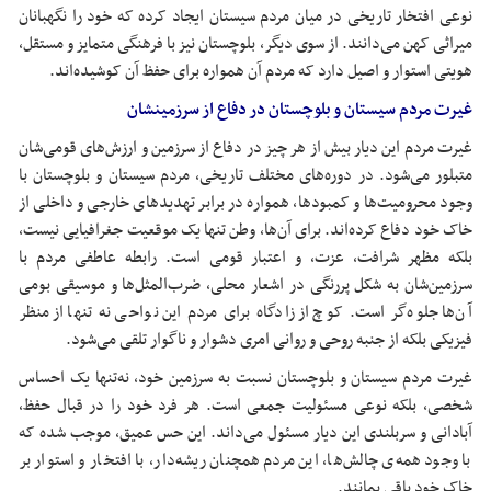
نوعی افتخار تاریخی در میان مردم سیستان ایجاد کرده که خود را نگهبانان
میراثی کهن می‌دانند. از سوی دیگر، بلوچستان نیز با فرهنگی متمایز و مستقل،
هویتی استوار و اصیل دارد که مردم آن همواره برای حفظ آن کوشیده‌اند.
غیرت مردم سیستان و بلوچستان در دفاع از سرزمینشان
غیرت مردم این دیار بیش از هر چیز در دفاع از سرزمین و ارزش‌های قومی‌شان
متبلور می‌شود. در دوره‌های مختلف تاریخی، مردم سیستان و بلوچستان با
وجود محرومیت‌ها و کمبودها، همواره در برابر تهدیدهای خارجی و داخلی از
خاک خود دفاع کرده‌اند. برای آن‌ها، وطن تنها یک موقعیت جغرافیایی نیست،
بلکه مظهر شرافت، عزت، و اعتبار قومی است. رابطه عاطفی مردم با
سرزمین‌شان به شکل پررنگی در اشعار محلی، ضرب‌المثل‌ها و موسیقی بومی
آن‌ها جلوه‌گر است. کوچ از زادگاه برای مردم این نواحی نه تنها از منظر
فیزیکی بلکه از جنبه روحی و روانی امری دشوار و ناگوار تلقی می‌شود.
غیرت مردم سیستان و بلوچستان نسبت به سرزمین خود، نه‌تنها یک احساس
شخصی، بلکه نوعی مسئولیت جمعی است. هر فرد خود را در قبال حفظ،
آبادانی و سربلندی این دیار مسئول می‌داند. این حس عمیق، موجب شده که
با وجود همه‌ی چالش‌ها، این مردم همچنان ریشه‌دار، با افتخار و استوار بر
خاک خود باقی بمانند.