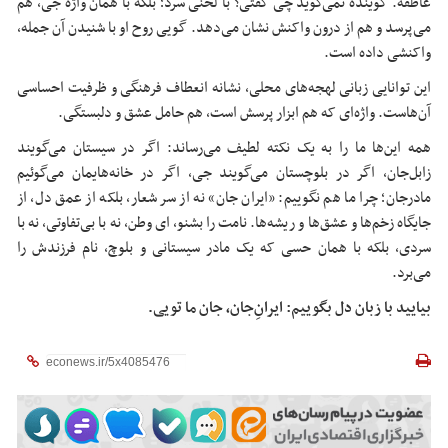
عاطفه. گوینده نمی‌گوید چی گفتی؟ با لحنی سرد؛ بلکه با همان واژه
جی
، هم
می‌پرسد و هم از درون واکنش نشان می‌دهد. گویی روح او با شنیدن آن جمله،
واکنشی داده است.
این توانایی زبانی لهجه‌های محلی، نشانه انعطاف فرهنگی و ظرفیت احساسی
آن‌هاست. واژه‌ای که هم ابزار پرسش است، هم حامل عشق و دلبستگی.
همه این‌ها ما را به یک نکته لطیف می‌رساند: اگر در سیستان می‌گویند
زابل‌جان، اگر در بلوچستان می‌گویند
جی
، اگر در خانه‌هایمان می‌گوئیم
مادرجان
؛ چرا ما هم نگوییم: «ایران جان» نه از سر شعار، بلکه از عمق دل، از
جایگاه زخم‌ها و عشق‌ها و ریشه‌ها. نامت را
بشنو
،
ای
وطن، نه با بی‌تفاوتی، نه با
سردی، بلکه با همان حسی که یک مادر سیستانی و بلوچ، نام فرزندش را
می‌برد.
بیایید با زبان دل بگوییم: ایران‌ِجان، جان ما تویی
.