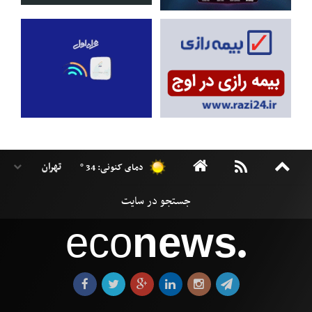
دمای کنونی: 34 °
eco
news
●