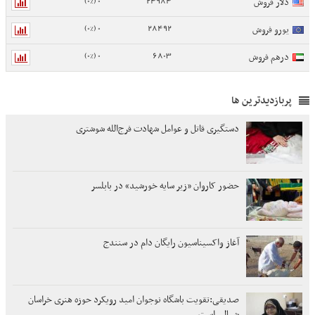
0 (0%)
24984
دلار فروش
0 (0%)
28492
یورو فروش
0 (0%)
6803
درهم فروش
پربازدیدترین ها
دستگیری قاتل و عوامل شهادت فرج‌الله شوشتری
حضور کاروان «زیر سایه خورشید» در بابلسر
آغاز واکسیناسیون رایگان دام در سنندج
صدیقی:تقویت باشگاه نوجوان امید رویکرد حوزه هنری خراسان
شمالی است