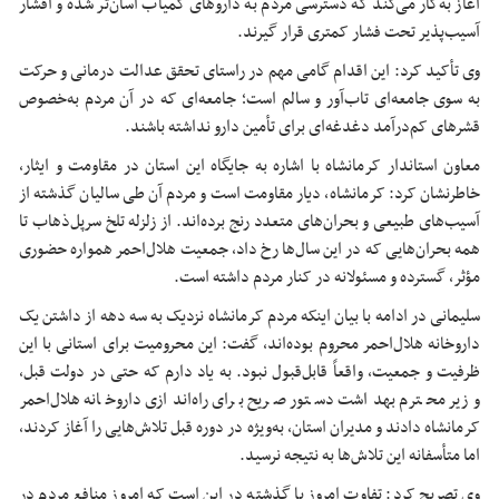
آغاز به‌کار می‌کند که دسترسی مردم به داروهای کمیاب آسان‌تر شده و اقشار
آسیب‌پذیر تحت فشار کمتری قرار گیرند.
وی تأکید کرد: این اقدام گامی مهم در راستای تحقق عدالت درمانی و حرکت
به سوی جامعه‌ای
تاب‌آور
و سالم است؛ جامعه‌ای که در آن مردم به‌خصوص
قشرهای کم‌درآمد دغدغه‌ای برای تأمین دارو نداشته باشند.
معاون استاندار کرمانشاه با اشاره به جایگاه این استان در مقاومت و ایثار،
خاطرنشان کرد: کرمانشاه، دیار مقاومت است و مردم آن طی سالیان گذشته از
آسیب‌های طبیعی و بحران‌های متعدد رنج برده‌اند. از زلزله تلخ
سرپل‌ذهاب
تا
همه بحران‌هایی که در این سال‌ها رخ داد، جمعیت هلال‌احمر همواره حضوری
مؤثر، گسترده و مسئولانه در کنار مردم داشته است.
سلیمانی در ادامه با بیان اینکه مردم کرمانشاه نزدیک به سه دهه از داشتن یک
داروخانه هلال‌احمر محروم بوده‌اند، گفت: این محرومیت برای استانی با این
ظرفیت و جمعیت، واقعاً قابل‌قبول نبود. به یاد دارم که حتی در دولت قبل،
وزیر محترم بهداشت دستور صریح برای راه‌اندازی داروخانه هلال‌احمر
کرمانشاه دادند و مدیران استان، به‌ویژه در دوره قبل تلاش‌هایی را آغاز کردند،
اما متأسفانه این تلاش‌ها به نتیجه نرسید.
وی تصریح کرد: تفاوت امروز با گذشته در این است که امروز منافع مردم در