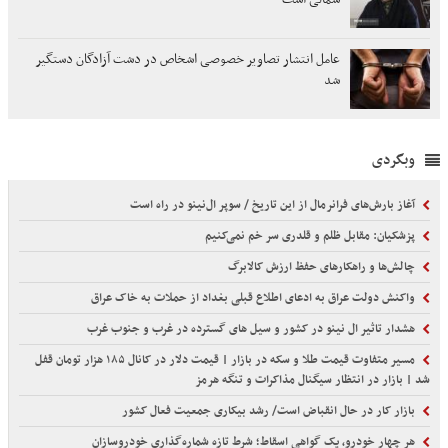
عامل انتشار تصاویر خصوصی اشخاص در دشت آزادگان دستگیر
شد
وبگردی
آغاز بارش‌های فرانرمال از این تاریخ / سوپر ال‌نینو در راه است
پزشکیان: مقابل ظلم و قلدری سر خم نمی‌کنیم
چالش‌ها و راهکارهای حفظ ارزش کالابرگ
واکنش دولت عراق به ادعای اطلاع قبلی بغداد از حملات‌ به خاک عراق
هشدار تاثیر ال نینو در کشور و سیل های گسترده در غرب و جنوب غرب
مسیر متفاوت قیمت طلا و سکه در بازار | قیمت دلار در کانال ۱۸۵ هزار تومان قفل
شد | بازار در انتظار سیگنال مذاکرات و تنگه هرمز
بازار کار در حال انقباض است/ رشد بیکاری جمعیت فعال کشور
هر چهار خودرو، یک گواهی اسقاط؛ شرط تازه شماره‌گذاری خودروسازان