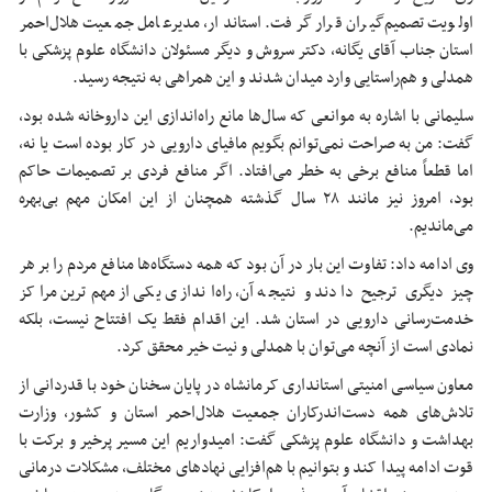
اولویت تصمیم‌گیران قرار گرفت. استاندار، مدیرعامل جمعیت هلال‌احمر
استان جناب آقای یگانه، دکتر سروش و دیگر مسئولان دانشگاه علوم پزشکی با
همدلی و هم‌راستایی وارد میدان شدند و این همراهی به نتیجه رسید.
سلیمانی با اشاره به موانعی که سال‌ها مانع راه‌اندازی این داروخانه شده بود،
گفت: من به صراحت نمی‌توانم بگویم مافیای دارویی در کار بوده است یا نه،
اما قطعاً منافع برخی به خطر می‌افتاد. اگر منافع فردی بر تصمیمات حاکم
بود، امروز نیز مانند ۲۸ سال گذشته همچنان از این امکان مهم بی‌بهره
می‌ماندیم.
وی ادامه داد: تفاوت این بار در آن بود که همه دستگاه‌ها منافع مردم را بر هر
چیز دیگری ترجیح دادند و نتیجه آن، راه‌اندازی یکی از مهم‌ترین مراکز
خدمت‌رسانی دارویی در استان شد. این اقدام فقط یک افتتاح نیست، بلکه
نمادی است از آنچه می‌توان با همدلی و نیت خیر محقق کرد.
معاون سیاسی امنیتی استانداری کرمانشاه در پایان سخنان خود با قدردانی از
تلاش‌های همه دست‌اندرکاران جمعیت هلال‌احمر استان و کشور، وزارت
بهداشت و دانشگاه علوم پزشکی گفت: امیدواریم این مسیر
پرخیر
و برکت با
قوت ادامه پیدا کند و بتوانیم با هم‌افزایی نهادهای مختلف، مشکلات درمانی