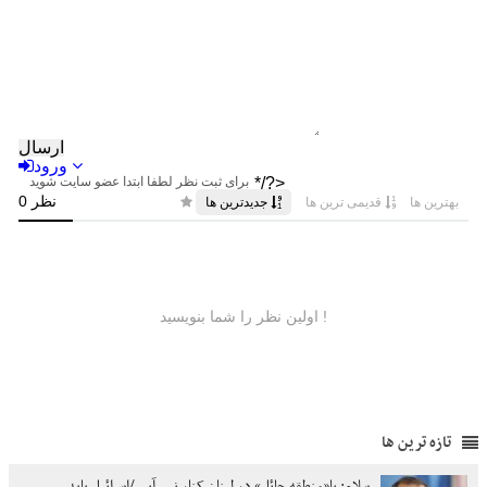
تازه ترین ها
سلام: با«منطقه حائل» در لبنان کنار نمی‌آییم/اسرائیل باید