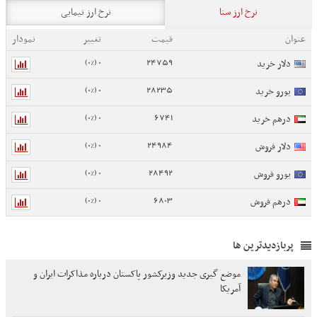
نرخ ارز سنا
نرخ ارز نیمایی
عنوان
قیمت
تغییر
نمودار
0 (0%)
24759
دلار خرید
0 (0%)
28235
یورو خرید
0 (0%)
6741
درهم خرید
0 (0%)
24984
دلار فروش
0 (0%)
28492
یورو فروش
0 (0%)
6803
درهم فروش
پربازدیدترین ها
موضع گیری جدید وزیرکشور پاکستان درباره مذاکرات ایران و
آمریکا