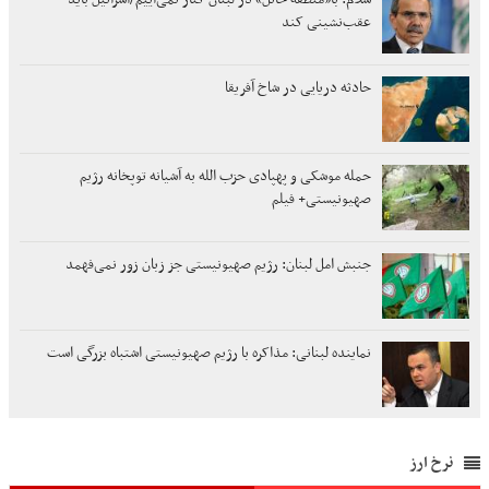
عقب‌نشینی کند
حادثه دریایی در شاخ آفریقا
حمله موشکی و پهپادی حزب الله به آشیانه توپخانه رژیم
صهیونیستی+ فیلم
جنبش امل لبنان: رژیم صهیونیستی جز زبان زور نمی‌فهمد
نماینده لبنانی: مذاکره با رژیم صهیونیستی اشتباه بزرگی است
نرخ ارز