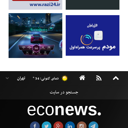
دمای کنونی: 34 °
eco
news
●