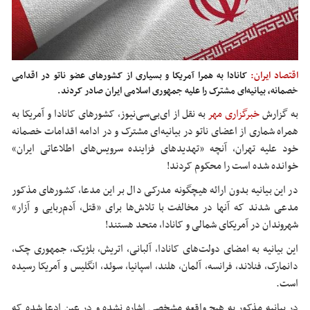
اقتصاد ایران:
کانادا به همرا آمریکا و بسیاری از کشورهای عضو ناتو در اقدامی
خصمانه، بیانیه‌ای مشترک را علیه جمهوری اسلامی ایران صادر کردند.
به گزارش
خبرگزاری مهر
به نقل از ای‌بی‌سی‌نیوز، کشورهای کانادا و آمریکا به
همراه شماری از اعضای ناتو در بیانیه‌ای مشترک و در ادامه اقدامات خصمانه
خود علیه تهران، آنچه «تهدیدهای فزاینده سرویس‌های اطلاعاتی ایران»
خوانده شده است را محکوم کردند!
در این بیانیه بدون ارائه هیچگونه مدرکی دال بر این مدعا، کشورهای مذکور
مدعی شدند که آنها در مخالفت با تلاش‌ها برای «قتل، آدم‌ربایی و آزار»
شهروندان در آمریکای شمالی و کانادا، متحد هستند!
این بیانیه به امضای دولت‌های کانادا، آلبانی، اتریش، بلژیک، جمهوری چک،
دانمارک، فنلاند، فرانسه، آلمان، هلند، اسپانیا، سوئد، انگلیس و آمریکا رسیده
است.
در بیانیه مذکور به هیچ واقعه مشخصی اشاره نشده و در عین ادعا شده که