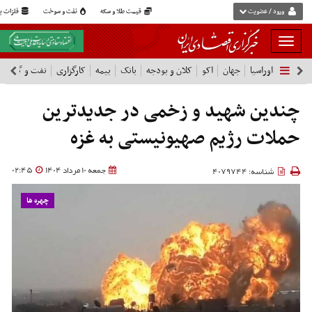
ورود / عضویت
قیمت طلا و سکه
نفت و سوخت
فلزات پا
بار
و
اوراسیا
جهان
اکو
کلان و بودجه
بانک
بیمه
کارگزاری
نفت و گاز
پ
بسته
نمودن
فهرست
چندین شهید و زخمی در جدیدترین
حملات رژیم صهیونیستی به غزه
جمعه 10 مرداد 1404
02:45
شناسه: 4079744
چهره ها