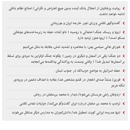
روایت پزشکیان از انحلال بانک آینده بدون هیچ اعتراض و نگرانی/ اصلاح نظام بانکی
ادامه خواهد داشت
گفت‌وگوی تلفنی وزرای امور خارجه ایران و موریتانی
اروپا و ریسک جنگ احتمالی با روسیه | ناتو آماده حمله به زیرساخت‌های موشکی
مسکو است؟ | اروپا هنوز تردید دارد
شورای عالی سیاسی یمن: با محاصره و تشدید تنش، مقابله به مثل می‌کنیم
دو جنگ؛ یکی در آسمان و دیگری در زمین | چگونه جنگ اوکراین به نبردی برای تسلط
بر آسمان‌ها تبدیل شد؟ | وقتی وسعت به پراکندگی پدافندها می‌انجامد
حمله اسرائیل به مواضع حزب‌الله در جنوب لبنان
فوری/ منشأ صدای انفجار در قشم مشخص شد/ مقابه با اهداف دشمن در ورودی
تنگه هرمز
اردوغان راهی عربستان می‌شود/ دیدار با محمد بن‌سلمان در ریاض
ترامپ با محمد بن سلمان درباره ایران گفت‌وگو می‌کند/ جزئیات تماس تلفنی
تنها مدرسه ایرانی کویت تعطیل شد/ دانش‌آموزان به مدارس دیگر منتقل می‌شوند