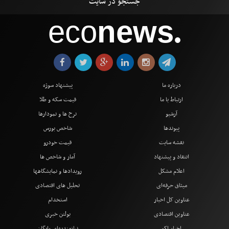
eco
news
●
درباره ما
پیشنهاد سوژه
ارتباط با ما
قیمت سکه و طلا
آرشیو
نرخ ها و نمودارها
پیوندها
شاخص بورس
نقشه سایت
قیمت خودرو
انتقاد و پیشنهاد
آمار و شاخص ها
اعلام مشکل
رویدادها و نمایشگاهها
میثاق حرفه‌ای
تحلیل های اقتصادی
عناوین کل اخبار
استخدام
عناوین اقتصادی
بولتن خبری
اخبار اکو
نیازمندیهای رایگان