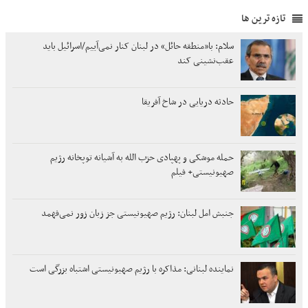
تازه ترین ها
سلام: با«منطقه حائل» در لبنان کنار نمی‌آییم/اسرائیل باید
عقب‌نشینی کند
حادثه دریایی در شاخ آفریقا
حمله موشکی و پهپادی حزب الله به آشیانه توپخانه رژیم
صهیونیستی+ فیلم
جنبش امل لبنان: رژیم صهیونیستی جز زبان زور نمی‌فهمد
نماینده لبنانی: مذاکره با رژیم صهیونیستی اشتباه بزرگی است