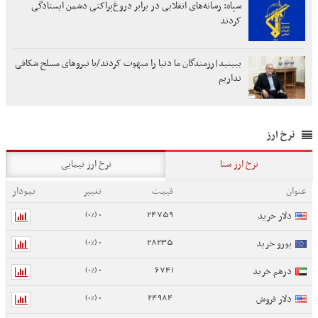
سپاه: رسانه‌های انقلابی در برابر دروغ‌پراکنی دشمن ایستادگی
کردند
ببینید|رزمندگان ما دنیا را مبهوت کردند/با نیروهای مسلح شکافی
نداریم
نرخ ارز
نرخ ارز سنا
نرخ ارز نیمایی
عنوان
قیمت
تغییر
نمودار
0 (0%)
24759
دلار خرید
0 (0%)
28235
یورو خرید
0 (0%)
6741
درهم خرید
0 (0%)
24984
دلار فروش