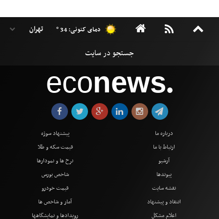
دمای کنونی: 34 °
eco
news
●
درباره ما
پیشنهاد سوژه
ارتباط با ما
قیمت سکه و طلا
آرشیو
نرخ ها و نمودارها
پیوندها
شاخص بورس
نقشه سایت
قیمت خودرو
انتقاد و پیشنهاد
آمار و شاخص ها
اعلام مشکل
رویدادها و نمایشگاهها