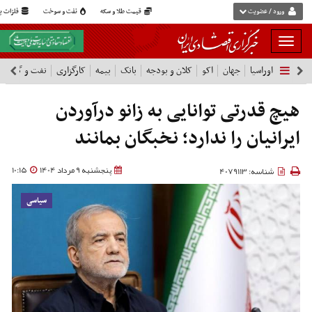
ورود / عضویت
قیمت طلا و سکه
نفت و سوخت
فلزات پا
بار
و
اوراسیا
جهان
اکو
کلان و بودجه
بانک
بیمه
کارگزاری
نفت و گاز
پ
بسته
نمودن
فهرست
هیچ قدرتی توانایی به زانو درآوردن
ایرانیان را ندارد؛ نخبگان بمانند
پنجشنبه 9 مرداد 1404
10:15
شناسه: 4079113
سیاسی