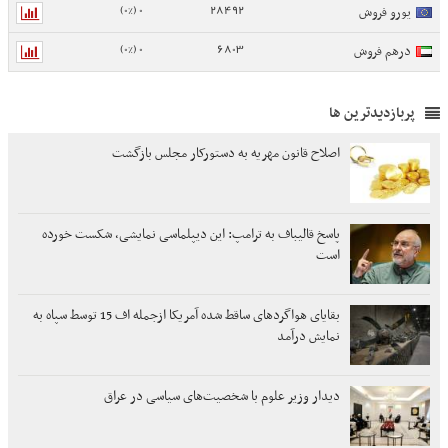
0 (0%)
28492
یورو فروش
0 (0%)
6803
درهم فروش
پربازدیدترین ها
اصلاح قانون مهریه به دستورکار مجلس بازگشت
پاسخ قالیباف به ترامپ: این دیپلماسی نمایشی، شکست خورده
است
بقایای هواگردهای ساقط شده آمریکا ازجمله اف 15 توسط سپاه به
نمایش درآمد
دیدار وزیر علوم با شخصیت‌های سیاسی در عراق