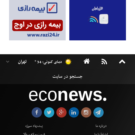
دمای کنونی: 34 °
eco
news
●
درباره ما
پیشنهاد سوژه
ارتباط با ما
قیمت سکه و طلا