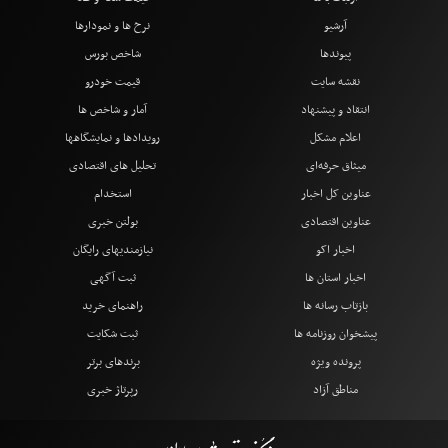
آرشیو
نرخ ها و نمودارها
پیوندها
شاخص بورس
نقشه سایت
قیمت خودرو
انتقاد و پیشنهاد
آمار و شاخص ها
اعلام مشکل
رویدادها و نمایشگاهها
میثاق حرفه‌ای
تحلیل های اقتصادی
عناوین کل اخبار
استخدام
عناوین اقتصادی
بولتن خبری
اخبار اکو
نیازمندیهای رایگان
اخبار استان ها
ثبت آگهی
بازتاب رسانه ها
راهنمای خرید
پیشخوان روزنامه ها
ثبت شکایت
پرونده ویژه
برندهای برتر
مناطق آزاد
رپرتاژ خبری