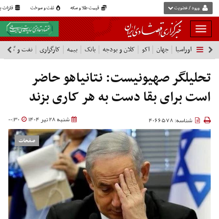
ورود / عضویت
قیمت طلا و سکه
نفت و سوخت
فلزات پا
بار
و
اوراسیا
جهان
اکو
کلان و بودجه
بانک
بیمه
کارگزاری
نفت و گاز
پ
بسته
نمودن
فهرست
تحلیلگر صهیونیست: نتانیاهو حاضر
است برای بقا دست به هر کاری بزند
شنبه 28 تیر 1404
00:30
شناسه: 4066578
صفحات