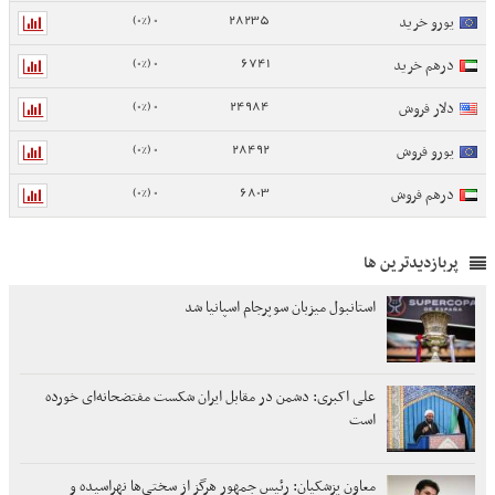
0 (0%)
28235
یورو خرید
0 (0%)
6741
درهم خرید
0 (0%)
24984
دلار فروش
0 (0%)
28492
یورو فروش
0 (0%)
6803
درهم فروش
پربازدیدترین ها
استانبول میزبان سوپرجام اسپانیا شد
علی اکبری: دشمن در مقابل ایران شکست مفتضحانه‌ای خورده
است
معاون پزشکیان: رئیس جمهور هرگز از سختی‌ها نهراسیده و