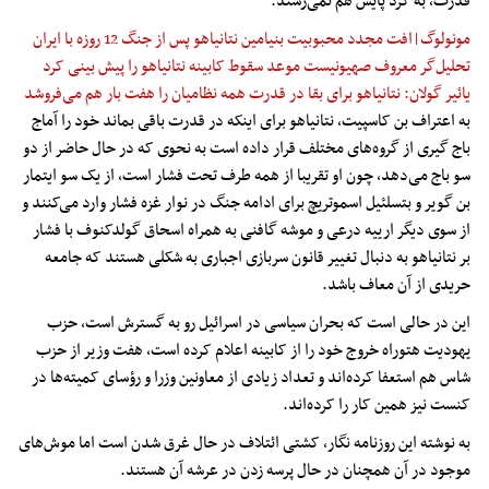
قدرت، به گرد پایش هم نمی‌رسند.
مونولوگ|افت مجدد محبوبیت بنیامین نتانیاهو پس از جنگ 12 روزه با ایران
تحلیل‌گر معروف صهیونیست موعد سقوط کابینه نتانیاهو را پیش بینی کرد
یائیر گولان: نتانیاهو برای بقا در قدرت همه نظامیان را هفت بار هم می‌فروشد
به اعتراف بن کاسپیت، نتانیاهو برای اینکه در قدرت باقی بماند خود را آماج
باج گیری از گروه‌های مختلف قرار داده است به نحوی که در حال حاضر از دو
سو باج می‌دهد، چون او تقریبا از همه طرف تحت فشار است، از یک سو ایتمار
بن گویر و بتسلئیل اسموتریچ برای ادامه جنگ در نوار غزه فشار وارد می‌کنند و
از سوی دیگر ارییه درعی و موشه گافنی به همراه اسحاق گولدکنوف با فشار
بر نتانیاهو به دنبال تغییر قانون سربازی اجباری به شکلی هستند که جامعه
حریدی از آن معاف باشد.
این در حالی است که بحران سیاسی در اسرائیل رو به گسترش است، حزب
یهودیت هتوراه خروج خود را از کابینه اعلام کرده است، هفت وزیر از حزب
شاس هم استعفا کرده‌اند و تعداد زیادی از معاونین وزرا و رؤسای کمیته‌ها در
کنست نیز همین کار را کرده‌اند.
به نوشته این روزنامه نگار، کشتی ائتلاف در حال غرق شدن است اما موش‌های
موجود در آن همچنان در حال پرسه زدن در عرشه آن هستند.