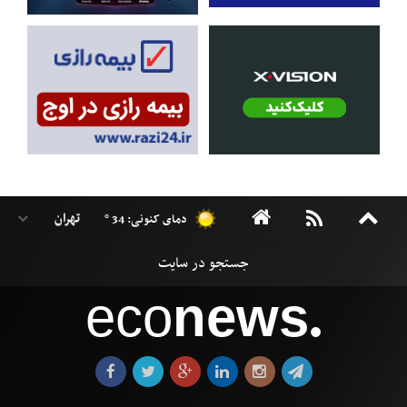
دمای کنونی: 34 °
eco
news
●