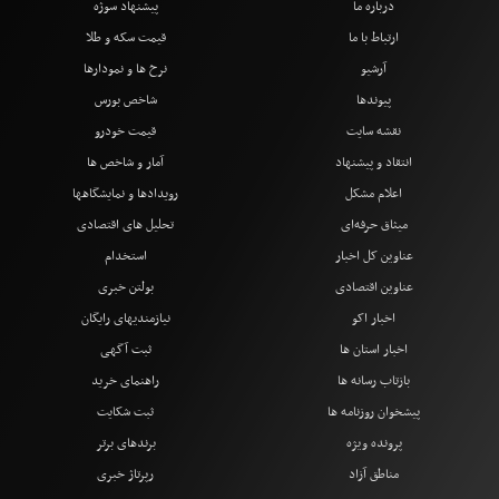
درباره ما
پیشنهاد سوژه
ارتباط با ما
قیمت سکه و طلا
آرشیو
نرخ ها و نمودارها
پیوندها
شاخص بورس
نقشه سایت
قیمت خودرو
انتقاد و پیشنهاد
آمار و شاخص ها
اعلام مشکل
رویدادها و نمایشگاهها
میثاق حرفه‌ای
تحلیل های اقتصادی
عناوین کل اخبار
استخدام
عناوین اقتصادی
بولتن خبری
اخبار اکو
نیازمندیهای رایگان
اخبار استان ها
ثبت آگهی
بازتاب رسانه ها
راهنمای خرید
پیشخوان روزنامه ها
ثبت شکایت
پرونده ویژه
برندهای برتر
مناطق آزاد
رپرتاژ خبری