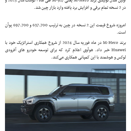
اولین مدل تولیدی برند M-Hero یعنی M-917 طی ماه آگوست سال 2023 و
در 2 نسخه تمام برقی و افزایش برد یافته وارد بازار چین شد.
امروزه شروع قیمت این 2 نسخه در چین به ترتیب 637.700 و 697.700 یوآن
است.
برند M-Hero در ماه فوریه سال 2024 از شروع همکاری استراتژیک خود با
Huawei خبر داد. هوآوی اعلام کرد که برای توسعه خودرو های آفرودی
لوکس و هوشمند با این کمپانی همکاری می‌کند.