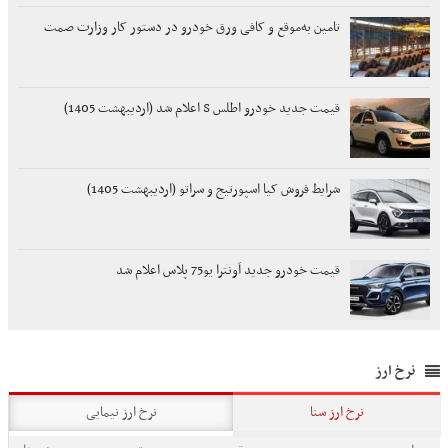
تامین به‌موقع و کافی ورق خودرو در دستور کار وزارت صمت
قیمت جدید خودرو اطلس S اعلام شد (اردیبهشت 1405)
شرایط فروش کیا اسپورتیج و سراتو (اردیبهشت 1405)
قیمت خودرو جدید اَونترا یو75 پلاس اعلام شد
نرخ ارز
نرخ ارز سنا
نرخ ارز نیمایی