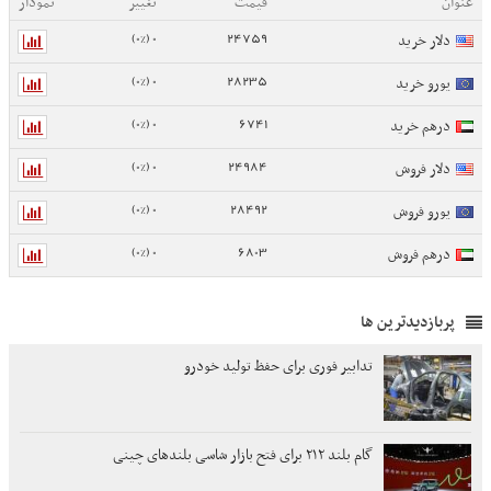
عنوان
قیمت
تغییر
نمودار
0 (0%)
24759
دلار خرید
0 (0%)
28235
یورو خرید
0 (0%)
6741
درهم خرید
0 (0%)
24984
دلار فروش
0 (0%)
28492
یورو فروش
0 (0%)
6803
درهم فروش
پربازدیدترین ها
تدابیر فوری برای حفظ تولید خودرو
گام بلند ۲۱۲ برای فتح بازار شاسی بلندهای چینی