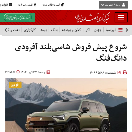
ورود / عضویت
قیمت طلا و سکه
نفت و سوخت
فلزات پا
بار
و
اوراسیا
جهان
اکو
کلان و بودجه
بانک
بیمه
کارگزاری
نفت و گاز
پ
بسته
نمودن
فهرست
شروع پیش فروش شاسی‌بلند آفرودی
دانگ‌فنگ
جمعه 27 تیر 1404
23:55
شناسه: 4066568
خودرو