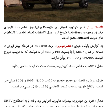
اقتصاد ایران:
عصر خودرو- کمپانی Dongfeng پیش‌فروش شاسی‌بلند آفرودی
برند زیرمجموعه M-Hero را شروع کرد. مدل M۸۱۷ به تعداد زیادی از تکنولوژی
های شرکت Huawei مجهز است.
به گزارش پایگاه خبری «
عصرخودرو
»، برند M-Hero در مرحله پیش‌فروش 2
نسخه از مدل M817 را با پسوند Pro و Max ارائه میکند که به ترتیب شروع
قیمت 329.900 و 359.900 یوآن دارند.
مدل M817 یک شاسی‌بلند آفرودی سرسخت است که ابعاد مناسبی دارد.
طول، عرض و فاصله دو محور خودرو به ترتیب 5100 ، 1998 و 3005 میلی‌متر
است. ارتفاع خودرو بسته به نسخه انتخابی 1889 یا 1919 میلی‌متر است.
مدل 5 نفره این خودرو به پیشرانه هایبرید افزایش برد یافته یا به اصطلاح EREV
مجهز است که شامل موتور 1.5 لیتری بنزینی و موتور های الکتریکی هستند.