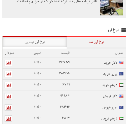
تأثیر «پیامک‌های هشداردهنده» در کاهش جرایم و تخلفات
نرخ ارز
نرخ ارز سنا
نرخ ارز نیمایی
عنوان
قیمت
تغییر
نمودار
0 (0%)
24759
دلار خرید
0 (0%)
28235
یورو خرید
0 (0%)
6741
درهم خرید
0 (0%)
24984
دلار فروش
0 (0%)
28492
یورو فروش
0 (0%)
6803
درهم فروش