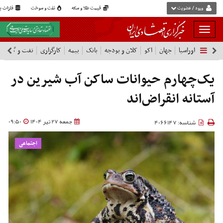
ورود / عضویت
قیمت طلا و سکه
نفت و سوخت
فلزات پا
بار
و
اوراسیا
جهان
اکو
کلان و بودجه
بانک
بیمه
کارگزاری
نفت و گاز
پ
بسته
نمودن
فهرست
یک‌چهارم حیوانات ساکن آب شیرین در
آستانه انقراض‌اند
جمعه 27 تیر 1404
09:50
شناسه: 4066147
اجتماعی