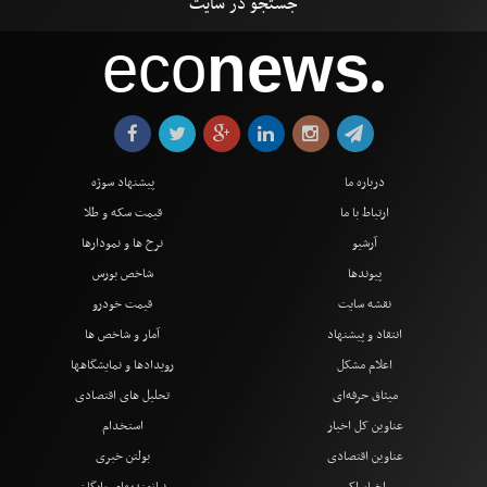
eco
news
●
درباره ما
پیشنهاد سوژه
ارتباط با ما
قیمت سکه و طلا
آرشیو
نرخ ها و نمودارها
پیوندها
شاخص بورس
نقشه سایت
قیمت خودرو
انتقاد و پیشنهاد
آمار و شاخص ها
اعلام مشکل
رویدادها و نمایشگاهها
میثاق حرفه‌ای
تحلیل های اقتصادی
عناوین کل اخبار
استخدام
عناوین اقتصادی
بولتن خبری
اخبار اکو
نیازمندیهای رایگان