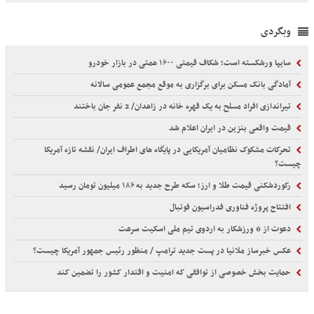
وبگردی
سایپا ورشکسته است؛ شکاف قیمتی ۱۶۰۰ همتی در بازار خودرو
آمادگی بانک مسکن برای برگزاری به موقع مجمع عمومی سالانه
تیراندازی افراد مسلح به یک قهره خانه در زاهدان/ 2 نفر جان باختند
قیمت واقعی بنزین در ایران اعلام شد
تحرکات مشکوک نظامیان آمریکایی در پایگاه های اطراف ایران/ نقشه تازه آمریکا
چیست؟
رکوردشکنی قیمت طلا و ارز؛ سکه طرح جدید به ۱۸۶ میلیون تومان رسید
افتتاح پروژه فناوری فدراسیون فوتبال
دعوت از 6 ورزشکار به اردوی تیم ملی اسکیت سرعت
عکس خبرساز ملانیا در پست جدید ترامپ / منظور رئیس جمهور آمریکا چیست؟
حمایت بخش خصوصی از توافقی که امنیت و اقتدار کشور را تضمین کند