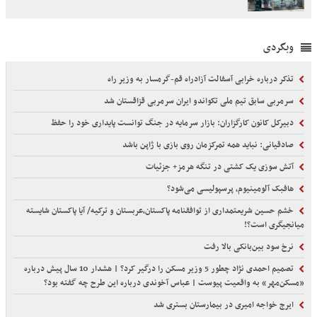
وبگردی
تذکر درباره خرابی آسفالت آزادراه قم-گرمسار به وزیر راه
سرمربی سابق تیم ملی تکواندو ایران سرمربی قزاقستان شد
دبیرکل کانون کارگزاران: بازار سرمایه در جنگ توانست پایداری خود را حفظ
صادقیانی: نباید همه تمرکزمان روی بازی با ژاپن باشد
آتش سوزی یک کشتی در تنگه هرمز+ جزئیات
هافبک آلومینیوم، پرسپولیسی می‌شود؟
خشم حسین شریعتمداری از توافقنامه پاکستان،عربستان و ترکیه/ آیا پاکستان شایسته
میانجیگری است؟!
نرخ سود بین‌بانکی بالا رفت
تصمیم احمدی نژاد چطور 5 وزیر مسکن را درگیر کرد؟ | هشدار 10 سال پیش درباره
«مسکن‌مهر» به واقعیت پیوست | عباس آخوندی درباره این طرح چه گفته بود؟
ایرج خواجه امیری در بیمارستان بستری شد