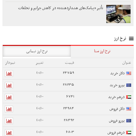
تأثیر «پیامک‌های هشداردهنده» در کاهش جرایم و تخلفات
نرخ ارز
نرخ ارز سنا
نرخ ارز نیمایی
عنوان
قیمت
تغییر
نمودار
0 (0%)
24759
دلار خرید
0 (0%)
28235
یورو خرید
0 (0%)
6741
درهم خرید
0 (0%)
24984
دلار فروش
0 (0%)
28492
یورو فروش
0 (0%)
6803
درهم فروش