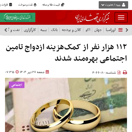
ورود / عضویت
قیمت طلا و سکه
نفت و سوخت
فلزات پا
بار
و
اوراسیا
جهان
اکو
کلان و بودجه
بانک
بیمه
کارگزاری
نفت و گاز
پ
بسته
نمودن
فهرست
۱۱۲ هزار نفر از کمک‌هزینه ازدواج تامین
اجتماعی بهره‌مند شدند
جمعه 27 تیر 1404
07:35
شناسه: 4066080
اجتماعی