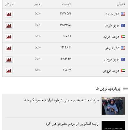
عنوان
قیمت
تغییر
نمودار
0 (0%)
24759
دلار خرید
0 (0%)
28235
یورو خرید
0 (0%)
6741
درهم خرید
0 (0%)
24984
دلار فروش
0 (0%)
28492
یورو فروش
0 (0%)
6803
درهم فروش
پربازدیدترین ها
حرکت جدید هدی بیوتی درباره ایران توجه‌برانگیز شد
رابعه اسکویی از مردم عذرخواهی کرد