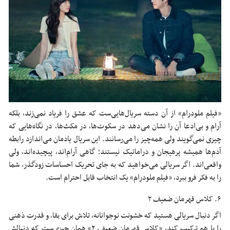
«فیلم ملودرام» از آن دسته سریال‌هایی‌ست که عشق را فریاد نمی‌زند، بلکه
آرام و بی‌ادعا آن را نشان می‌دهد در سکوت‌ها، در مکث‌ها، در نگاه‌هایی که
چیزی نمی‌گویند ولی همه‌چیز را می‌رسانند. این سریال یادمان می‌اندازد رابطه‌
آدم‌ها همیشه پرهیجان و دراماتیک نیستند؛ گاهی آرام‌اند، پیچیده‌اند، ولی
واقعی‌اند. اگر سریالی می‌خواهید که به جای تحریک احساسات زودگذر، شما
را به فکر فرو ببرد، «فیلم ملودرام» یک انتخاب قابل احترام است.
۶. کلاس قهرمان ضعیف ۲
اگر دنبال سریالی هستید که خشونت نوجوانانه، تلاش برای بقا، و قدرت ذهنی
را با هم ترکیب کند، «کلاس قهرمان ضعیف ۲» همان چیزی‌ست که دنبالش