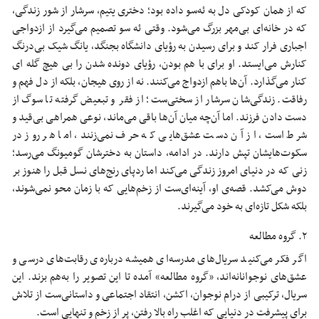
که از همان کودکی دل به ئه‌سو داده بود؛ دختری یتیم، سرشار از شور زندگی،
که در خانه‌ای بی‌مهر بزرگ می‌شود. وقتی ئه سو تصمیم می‌گیرد از ازدواجی
اجباری فرار کند و برای رسیدن به رؤیای دانشگاه بجنگد، یانگ شیک بی‌درنگ
کنارش می‌ایستد. او برای با هم بودن، رؤیای دونده شدن را بی هیچ گله ای
کنار می‌گذارد.‌ آن‌ها باهم ازدواج می‌کنند. نه از روی هیجان، بلکه از دل فهم و
رفاقت. زندگی‌شان سرشار از سختی‌ست؛ از فقر و تبعیض گرفته تا سوگ از
دست دادن فرزند. اما آن‌چه میان آن‌ها باقی می‌ماند، نوعی همراهی بی‌قید و
شرط است، از آن دست عشق‌هایی که حرف نمی‌زنند، اما هر روز در
سکوت‌هایشان تپش دارند. در ادامه، داستان به دخترشان گومیونگ می‌رسد؛
زنی که در دنیای امروز زندگی می‌کند اما ردپای رنج‌های نسل قبل را هنوز بر
دوش می‌کشد. قصه‌ی او، آینه‌ای‌ست از زخم‌هایی که با زمان محو نمی‌شوند،
بلکه شکل تازه‌ای به خود می‌گیرند.
۲. گروه مطالعه
اگر فکر می‌کنید سریال‌های مدرسه‌ای همیشه درباره‌ی رقابت‌های درسی و
عشق‌های نوجوانانه‌اند، «گروه مطالعه» آمده تا این تصویر را به‌هم بزند. این
سریال، ترکیبی از درام نوجوان، اکشن، انتقاد اجتماعی و داستانی‌ست از تلاش
برای پیشرفت در دنیایی که اغلب راه بالا رفتن، پر از زخم و تنهایی است.