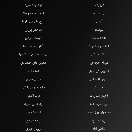
درباره ما
پیشنهاد سوژه
ارتباط با ما
قیمت سکه و طلا
آرشیو
نرخ ها و نمودارها
پیوندها
شاخص بورس
نقشه سایت
قیمت خودرو
انتقاد و پیشنهاد
آمار و شاخص ها
اعلام مشکل
رویدادها و نمایشگاهها
میثاق حرفه‌ای
تحلیل های اقتصادی
عناوین کل اخبار
استخدام
عناوین اقتصادی
بولتن خبری
اخبار اکو
نیازمندیهای رایگان
اخبار استان ها
ثبت آگهی
بازتاب رسانه ها
راهنمای خرید
پیشخوان روزنامه ها
ثبت شکایت
پرونده ویژه
برندهای برتر
مناطق آزاد
رپرتاژ خبری