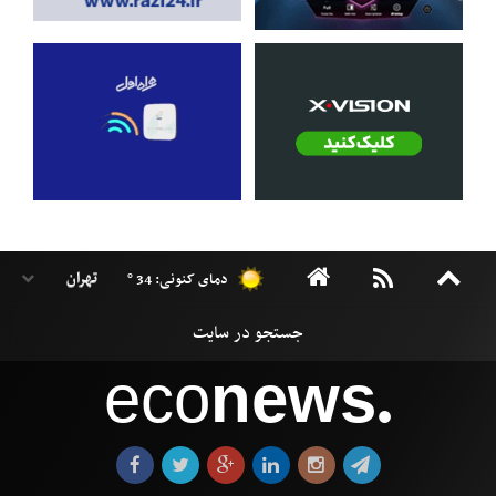
دمای کنونی: 34 °
eco
news
●