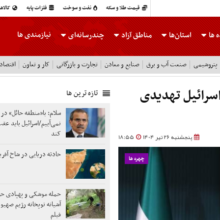
قیمت طلا و سکه
نفت و سوخت
فلزات پایه
کالاه
نیازمندی ها
 ها
استان‌ها
مناطق آزاد
چندرسانه‌ای
پتروشیمی
صنعت آب و برق
صنایع و معادن
تجارت و بازرگانی
کار و تعاون
اقتصاد
اسرائیل تهدیدی
تازه ترین ها
سلام: با«منطقه حائل» در ل
نمی‌آییم/اسرائیل باید عق
کند
پنجشنبه 26 تیر 1404
18:55
حادثه دریایی در شاخ آفریق
چهره ها
حمله موشکی و پهپادی حزب
آشیانه توپخانه رژیم صهی
فیلم