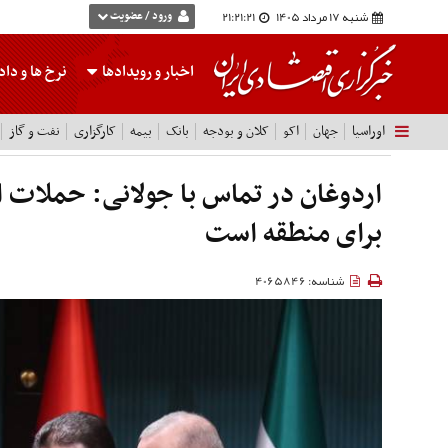
شنبه 17 مرداد 1405
21:21:22
ورود / عضویت
اخبار و رویدادها
نرخ ها
و داده
اوراسیا
جهان
اکو
کلان و بودجه
بانک
بیمه
کارگزاری
نفت و گاز
اردوغان در تماس با جولانی: حملات 
برای منطقه است
شناسه: 4065846