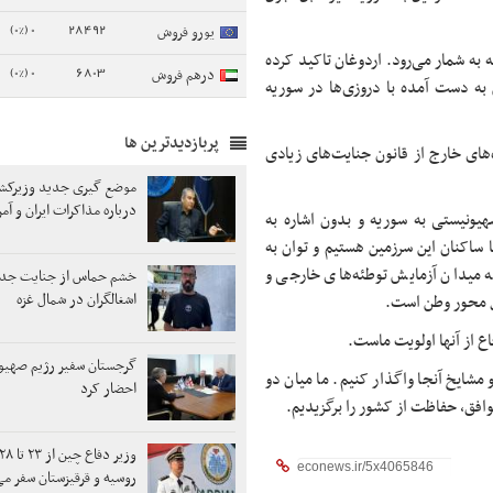
0 (0%)
28492
یورو فروش
 به شمار می‌رود. اردوغان تاکید کرده
0 (0%)
6803
درهم فروش
به دست آمده با دروزی‌ها در سوریه
پربازدیدترین ها
های خارج از قانون جنایت‌های زیادی
موضع گیری جدید وزیرکشو
درباره مذاکرات ایران و آمر
یونیستی به سوریه و بدون اشاره به
ا ساکنان این سرزمین هستیم و توان به
 میدان آزمایش توطئه‌های خارجی و
خشم حماس از جنایت جد
اشغالگران در شمال غزه
ل محور وطن است.
ع از آنها اولویت ماست.
گرجستان سفیر رژیم صهیو
مشایخ آنجا واگذار کنیم. ما میان دو
احضار کرد
افق، حفاظت از کشور را برگزیدیم.
روسیه و قرقیزستان سفر می