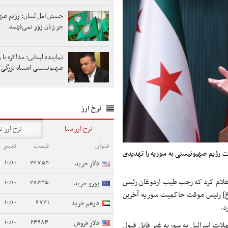
جنبش امل لبنان: رژیم ص
جز زبان زور نمی‌فهمد
نماینده لبنانی: مذاکره با 
صهیونیستی اشتباه بزرگی
نرخ ارز
نرخ ارز سنا
نرخ ارز ن
عنوان
قیمت
تغییر
ت رژیم صهیونیستی به سوریه را تهدیدی
0 (0%)
24759
دلار خرید
اعلام کرد که رجب
طیب
اردوغان رئیس
0 (0%)
28235
یورو خرید
] رئیس موقت حاکمیت سوریه آخرین
0 (0%)
6741
درهم خرید
د.
0 (0%)
24984
دلار فروش
ملات اسرائیل به سوریه غیر قابل قبول