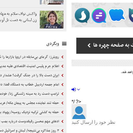
واکنش نواف سلام به شهاد
زن لبنانی به دست تل آویو
وبگردی
 به صفحه چهره ها
رویترز: گرمای بی‌سابقه در اروپا بازارها را ن
اعلام جرم پلیس امنیت اقتصادی علیه مدیران فراری آهنگری ت
اهد شد.
ایران دست بالا را در جنگ گرفت؟ هشدار درباره کاهش ذخایر م
امام جمعه اردبیل خطاب به دستگاه قضا: دفتر رهبری تکذیب کرد/ چرا با خرازی بر
ترامپ دست رد به سینه زلنسکی زد/ خودمان به موشک‌های سامانه پاتریوت
حمله تند نماینده مجلس به پیمان مکه/ عربستان از دیگران گدایی
حمله به کشتی ترکیه نزدیک روسیه/ پهپاد به محل اقامت خدمه
ادعای مهم محسن رفیقدوست درباره بمب اتم: می‌توانیم بسازیم، اما نم
۳ روز مذاکره بی‌نتیجه/ لبنان و اسرائیل دست خالی رم را ترک کردند