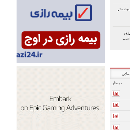
هیونیستی
رژیم
 است
یمایی
نمودار